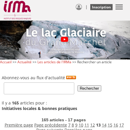
|
Inscription
Accueil
>>
Actualité
>>
Les articles de l'IRMa
>> Rechercher un article
Abonnez-vous au flux d'actualité
Il y a
165
articles pour :
Initiatives locales & bonnes pratiques
165 articles - 17 pages
Première page
Page précédente
7
8
9
10
11
12
13
14
15
16
17
Page suivante
Dernière page