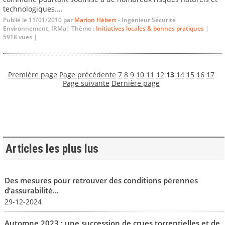
technologiques....
Publié le 11/01/2010 par
Marion Hébert
- Ingénieur Sécurité
Environnement, IRMa| Thème :
Initiatives locales & bonnes pratiques
|
5918 vues |
Première page
Page précédente
7
8
9
10
11
12
13
14
15
16
17
Page suivante
Dernière page
Articles les plus lus
Des mesures pour retrouver des conditions pérennes
d’assurabilité...
29-12-2024
Automne 2023 : une succession de crues torrentielles et de