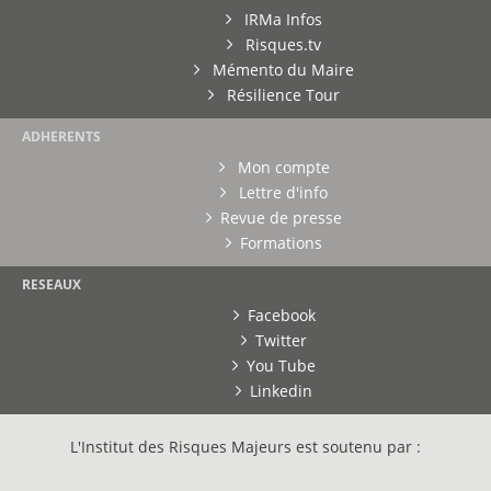
IRMa Infos
Risques.tv
Mémento du Maire
Résilience Tour
ADHERENTS
Mon compte
Lettre d'info
Revue de presse
Formations
RESEAUX
Facebook
Twitter
You Tube
Linkedin
L'Institut des Risques Majeurs est soutenu par :