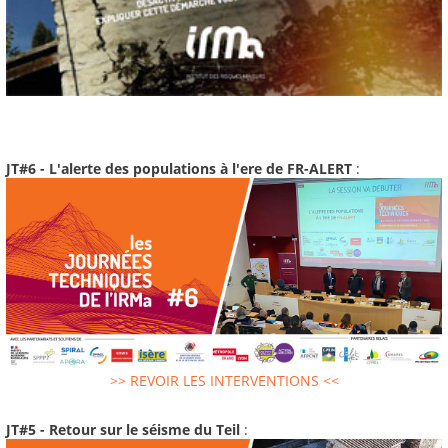
JT#6 - L'alerte des populations à l'ere de FR-ALERT
:
>> REVOIR LES INTERVENTIONS <<
JT#5 - Retour sur le séisme du Teil
: