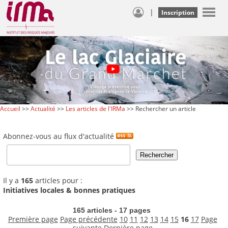
|
Inscription
Accueil
>>
Actualité
>>
Les articles de l'IRMa
>> Rechercher un article
Abonnez-vous au flux d'actualité
Il y a
165
articles pour :
Initiatives locales & bonnes pratiques
165 articles - 17 pages
Première page
Page précédente
10
11
12
13
14
15
16
17
Page
suivante
Dernière page