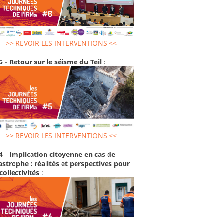
>> REVOIR LES INTERVENTIONS <<
5 - Retour sur le séisme du Teil
:
>> REVOIR LES INTERVENTIONS <<
4 - Implication citoyenne en cas de
astrophe : réalités et perspectives pour
 collectivités
: