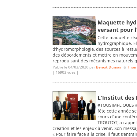
Maquette hydr
versant pour 
Cette maquette réa
hydrographique. E
d’hydromorphologie, des sources à l’estua
des débordements et mettre en mouveme
reproduisant des mécanismes naturels qu
Publié le 04/03/2020 par
Benoît Dumain
&
Thom
| 16903 vues |
L'Institut des
#TOUSIMPLIQUES #T
fête cette année se
cours d’une confére
TROUTOT, a rappelé 
création et les enjeux à venir. Son mess
« Pour faire face à la crise, il faut s’entr