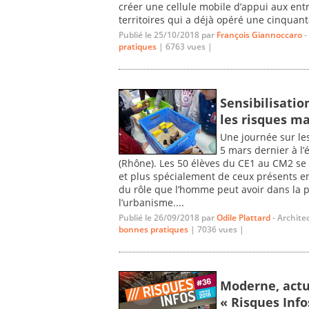
créer une cellule mobile d’appui aux ent
territoires qui a déjà opéré une cinquanta
Publié le 25/10/2018 par
François Giannoccaro
-
pratiques
| 6763 vues |
Sensibilisation
les risques m
Une journée sur les
5 mars dernier à l
(Rhône). Les 50 élèves du CE1 au CM2 se 
et plus spécialement de ceux présents en
du rôle que l’homme peut avoir dans la p
l’urbanisme....
Publié le 26/09/2018 par
Odile Plattard
- Archite
bonnes pratiques
| 7036 vues |
Moderne, actue
« Risques Info