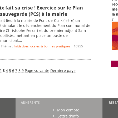
rec
x fait sa crise ! Exercice sur le Plan
men
auvegarde (PCS) à la mairie
la 
?
it lieu à la mairie de Pont-de-Claix (Isère) un
té simulant le déclenchement du Plan communal de
ire Christophe Ferrari et du premier adjoint Sam
 mobilisés, mettant en place un poste de
unicipal....
 Thème :
Initiatives locales & bonnes pratiques
| 10955
2
3
4
5
6
7
8
9
Page suivante
Dernière page
ADHERENTS
RESE
Mon compte
Lettre d'info