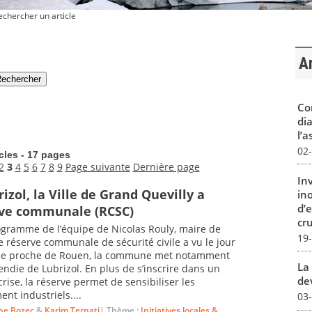
chercher un article
Ar
Co
dia
l’a
02
icles - 17 pages
2
3
4
5
6
7
8
9
Page suivante
Dernière page
In
izol, la Ville de Grand Quevilly a
in
d’
rve communale (RCSC)
cru
rogramme de l’équipe de Nicolas Rouly, maire de
19
 réserve communale de sécurité civile a vu le jour
isine proche de Rouen, la commune met notamment
La 
ncendie de Lubrizol. En plus de s’inscrire dans un
dev
crise, la réserve permet de sensibiliser les
nt industriels....
03
ne Bozec
&
Karim Ternati
| Thème :
Initiatives locales &