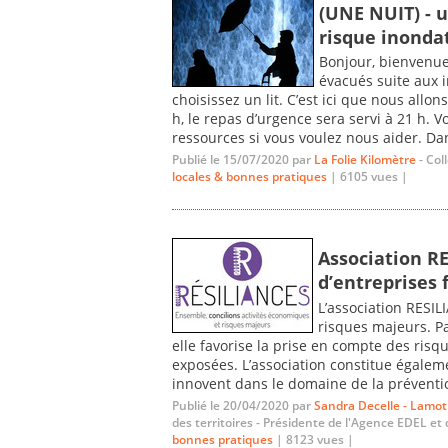
(UNE NUIT) - 
risque inonda
Bonjour, bienvenue
évacués suite aux in
choisissez un lit. C’est ici que nous allon
h, le repas d’urgence sera servi à 21 h. 
ressources si vous voulez nous aider. Dan
Publié le 15/07/2020 par
La Folie Kilomètre
- Col
locales & bonnes pratiques
| 6105 vues |
Association R
d’entreprises 
L’association RESIL
risques majeurs. Pa
elle favorise la prise en compte des risq
exposées. L’association constitue égalem
innovent dans le domaine de la préventio
Publié le 20/04/2020 par
Sandra Decelle - Lamo
des territoires - Présidente de l'Agence EDEL et
bonnes pratiques
| 8123 vues |