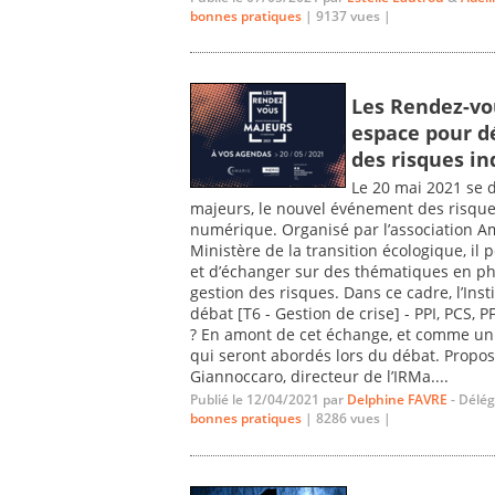
bonnes pratiques
| 9137 vues |
Les Rendez-vo
espace pour d
des risques in
Le 20 mai 2021 se 
majeurs, le nouvel événement des risqu
numérique. Organisé par l’association Ama
Ministère de la transition écologique, il
et d’échanger sur des thématiques en pha
gestion des risques. Dans ce cadre, l’Ins
débat [T6 - Gestion de crise] - PPI, PCS
? En amont de cet échange, et comme un 
qui seront abordés lors du débat. Propos
Giannoccaro, directeur de l’IRMa....
Publié le 12/04/2021 par
Delphine FAVRE
- Délé
bonnes pratiques
| 8286 vues |