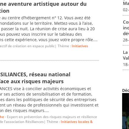
une aventure artistique autour du
Mar
02
tion
 au centre d’hébergement n° 12. Vous avez été
Co
ondations sur le territoire. Mettez-vous à l’aise,
in
s passer la nuit. La réunion de crise aura lieu à 20
dév
Vous pouvez vous inscrire sur le tableau des
s cette expérience, vous jouez votre propre rôle....
28
lectif de création en espace public| Thème :
Initiatives
La
Val
18
ESILIANCES, réseau national
face aux risques majeurs
IANCES vise à concilier activités économiques et
Déc
r ses actions de sensibilisation et de formation,
ues dans les politiques de sécurité des entreprises
ent un réseau de professionnels qui investissent et
n des risques majeurs....
the
- Expert en prévention des risques majeurs et résilience
 de l'association Résiliances| Thème :
Initiatives locales &