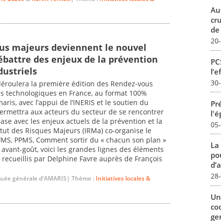
Au
cr
de
20
us majeurs deviennent le nouvel
ébattre des enjeux de la prévention
PCS
dustriels
l’e
30
déroulera la première édition des Rendez-vous
es technologiques en France, au format 100%
ris, avec l’appui de l’INERIS et le soutien du
Pré
 permettra aux acteurs du secteur de se rencontrer
l'
se avec les enjeux actuels de la prévention et la
05
titut des Risques Majeurs (IRMa) co-organise le
, PFMS, PPMS, Comment sortir du « chacun son plan »
La
avant-goût, voici les grandes lignes des éléments
pou
 recueillis par Delphine Favre auprès de François
d’a
28
guée générale d'AMARIS| Thème :
Initiatives locales &
Un
co
ge