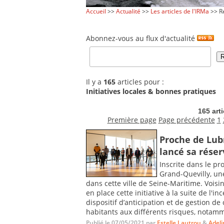
Accueil
>>
Actualité
>>
Les articles de l'IRMa
>> Re
Abonnez-vous au flux d'actualité
Il y a
165
articles pour :
Initiatives locales & bonnes pratiques
165 art
Première page
Page précédente
1
Proche de Lubr
lancé sa rése
Inscrite dans le p
Grand-Quevilly, une
dans cette ville de Seine-Maritime. Vo
en place cette initiative à la suite de l'i
dispositif d’anticipation et de gestion de 
habitants aux différents risques, notamme
Publié le 07/05/2021 par
Estelle Lautrou
&
Adeli