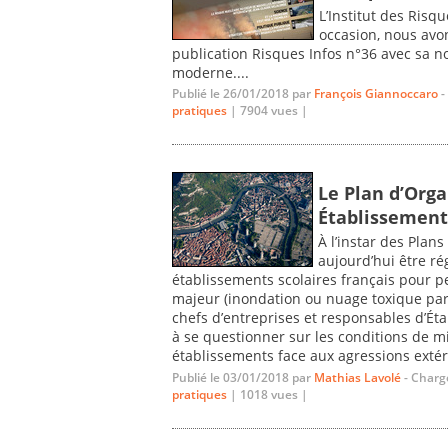
L’Institut des Risq
occasion, nous avon
publication Risques Infos n°36 avec sa n
moderne....
Publié le 26/01/2018 par
François Giannoccaro
-
pratiques
| 7904 vues |
Le Plan d’Orga
Établissement 
À l’instar des Plan
aujourd’hui être r
établissements scolaires français pour p
majeur (inondation ou nuage toxique par
chefs d’entreprises et responsables d’Ét
à se questionner sur les conditions de m
établissements face aux agressions extéri
Publié le 03/01/2018 par
Mathias Lavolé
- Charg
pratiques
| 1018 vues |