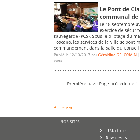
Le Pont de Clai
communal de s
Le 18 septembre ava
exercice de sécuri
sauvegarde (PCS). Sous le pilotage du ma
Toscano, les services de la Ville se sont
commandement dans la salle du Conseil m
Publié le 12/10/2017 par
Géraldine GELORMINI
|
vues |
Première page
Page précédente
1
Haut de page
NOS SITES
IRMa Infos
Risques.tv