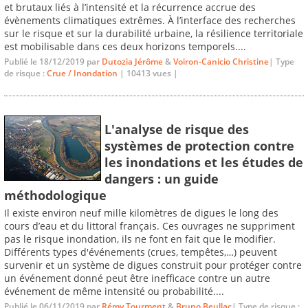
et brutaux liés à l’intensité et la récurrence accrue des
évènements climatiques extrêmes. À l’interface des recherches
sur le risque et sur la durabilité urbaine, la résilience territoriale
est mobilisable dans ces deux horizons temporels....
Publié le 18/12/2019 par
Dutozia Jérôme
&
Voiron-Canicio Christine
| Type
de risque :
Crue / Inondation
| 10413 vues |
L'analyse de risque des
systèmes de protection contre
les inondations et les études de
dangers : un guide
méthodologique
Il existe environ neuf mille kilomètres de digues le long des
cours d’eau et du littoral français. Ces ouvrages ne suppriment
pas le risque inondation, ils ne font en fait que le modifier.
Différents types d'événements (crues, tempêtes,…) peuvent
survenir et un système de digues construit pour protéger contre
un événement donné peut être inefficace contre un autre
événement de même intensité ou probabilité....
Publié le 06/11/2019 par
Rémy Tourment
&
Bruno Beullac
| Type de risque :