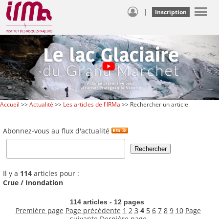
|
Inscription
Accueil
>>
Actualité
>>
Les articles de l'IRMa
>> Rechercher un article
Abonnez-vous au flux d'actualité
Il y a
114
articles pour :
Crue / Inondation
114 articles - 12 pages
Première page
Page précédente
1
2
3
4
5
6
7
8
9
10
Page
suivante
Dernière page