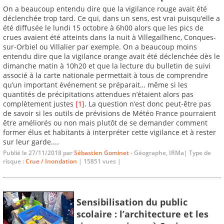
On a beaucoup entendu dire que la vigilance rouge avait été
déclenchée trop tard. Ce qui, dans un sens, est vrai puisqu’elle a
été diffusée le lundi 15 octobre à 6h00 alors que les pics de
crues avaient été atteints dans la nuit à Villegailhenc, Conques-
sur-Orbiel ou Villalier par exemple. On a beaucoup moins
entendu dire que la vigilance orange avait été déclenchée dès le
dimanche matin à 10h20 et que la lecture du bulletin de suivi
associé à la carte nationale permettait à tous de comprendre
qu’un important événement se préparait… même si les
quantités de précipitations attendues n’étaient alors pas
complètement justes
[1]
. La question n’est donc peut-être pas
de savoir si les outils de prévisions de Météo France pourraient
être améliorés ou non mais plutôt de se demander comment
former élus et habitants à interpréter cette vigilance et à rester
sur leur garde....
Publié le 27/11/2018 par
Sébastien Gominet
- Géographe, IRMa| Type de
risque :
Crue / Inondation
| 15851 vues |
Sensibilisation du public
scolaire : l’architecture et les