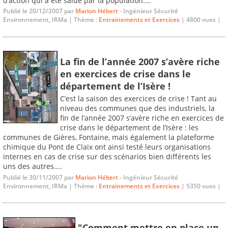
d’action qui a été salué par la population....
Publié le 20/12/2007 par
Marion Hébert
- Ingénieur Sécurité
Environnement, IRMa | Thème :
Entrainements et Exercices
| 4800 vues |
La fin de l’année 2007 s’avère riche
en exercices de crise dans le
département de l’Isère !
C’est la saison des exercices de crise ! Tant au
niveau des communes que des industriels, la
fin de l’année 2007 s’avère riche en exercices de
crise dans le département de l’Isère : les
communes de Gières, Fontaine, mais également la plateforme
chimique du Pont de Claix ont ainsi testé leurs organisations
internes en cas de crise sur des scénarios bien différents les
uns des autres....
Publié le 30/11/2007 par
Marion Hébert
- Ingénieur Sécurité
Environnement, IRMa | Thème :
Entrainements et Exercices
| 5350 vues |
"Comment mettre en place un