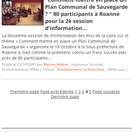
Plan Communal de Sauvegarde
? " 80 participants à Roanne
pour la 2è session
d'information...
La deuxième session de d’information des élus de la Loire sur le
thème « Comment mettre en place un Plan Communal de
Sauvegarde » organisée le 18 Octobre à la Sous-préfecture de
Roanne a, tout comme la première, connu un franc succès avec
près de 80 participants...
Publié le 23/10/2007 par
Marion Hébert
- Ingénieur Sécurité
Environnement, IRMa | Thème :
Entrainements et Exercices
| 4858 vues |
Première page
Page précédente
1
2
3
4
5
Page suivante
Dernière page