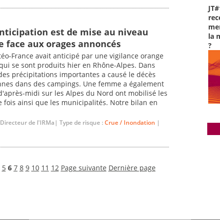
JT#
rec
men
nticipation est de mise au niveau
la 
re face aux orages annoncés
?
éo-France avait anticipé par une vigilance orange
 qui se sont produits hier en Rhône-Alpes. Dans
es précipitations importantes a causé le décès
onnes dans des campings. Une femme a également
d'après-midi sur les Alpes du Nord ont mobilisé les
fois ainsi que les municipalités. Notre bilan en
 Directeur de l'IRMa| Type de risque :
Crue / Inondation
|
5
6
7
8
9
10
11
12
Page suivante
Dernière page