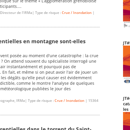
ique sur le thème « L’agglomération grenobloise
icipants....
 Directeur de l'IRMa| Type de risque :
Crue / Inondation
|
rentielles en montagne sont-elles
JT#
uvent posée au moment d'une catastrophe : la crue
le ? On attend souvent du spécialiste interrogé une
clair instantanément et pourquoi pas de
n fait, et même si on peut avoir l'air de jouer un
t les dégâts qu'elle peut causer est évidemment
rédictible, comme le montre l'analyse de quelques
e météorologique publiées le jour des
JT#
éographe, IRMa| Type de risque :
Crue / Inondation
| 15364
cat
les
rentielles dans le torrent du Saint-