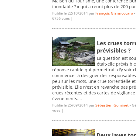
Maison du Tourisme, une conférence publ
inondable ? » qui a réuni plus de 200 part
Publié le 22/10/2014 par
François Giannoccaro
-
6756 vues |
Les crues tor
prévisibles ?
La question est so
était-elle prévisib
réponse rapide qui permettrait d'y voir 
commencer à désigner des responsables. E
peu sur les mots, une crue torrentielle e
prévisible. Elle n'est en revanche pas p
crues récentes et des cartes de vigilanc
événements....
Publié le 25/09/2014 par
Sébastien Gominet
- G
vues |
Deux laves tor