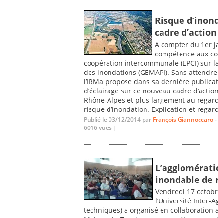
Risque d’inon
cadre d’action
A compter du 1er ja
compétence aux co
coopération intercommunale (EPCI) sur la
des inondations (GEMAPI). Sans attendre la
l’IRMa propose dans sa dernière publicat
d’éclairage sur ce nouveau cadre d’actio
Rhône-Alpes et plus largement au regard 
risque d’inondation. Explication et regards
Publié le 03/12/2014 par
François Giannoccaro
-
6016 vues |
L’agglomérati
inondable de n
Vendredi 17 octobre
l’Université Inter
techniques) a organisé en collaboration a