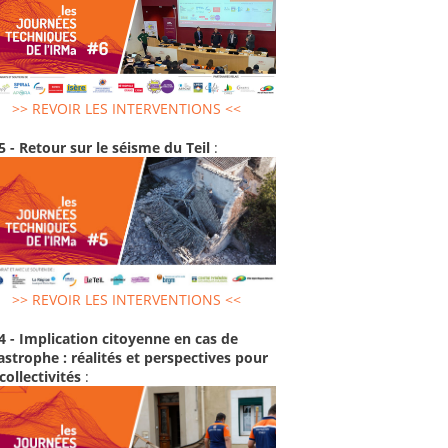
>> REVOIR LES INTERVENTIONS <<
5 - Retour sur le séisme du Teil
:
>> REVOIR LES INTERVENTIONS <<
4 - Implication citoyenne en cas de
astrophe : réalités et perspectives pour
 collectivités
: