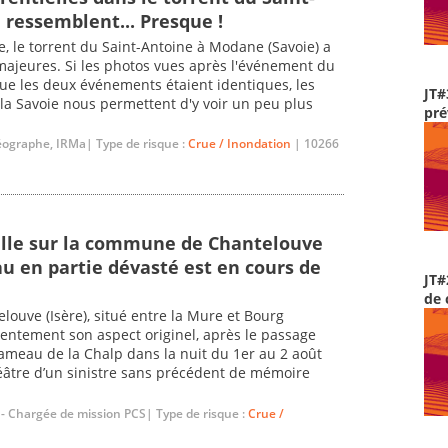
 ressemblent... Presque !
le, le torrent du Saint-Antoine à Modane (Savoie) a
ajeures. Si les photos vues après l'événement du
ue les deux événements étaient identiques, les
JT#
 la Savoie nous permettent d'y voir un peu plus
pré
éographe, IRMa| Type de risque :
Crue / Inondation
| 10266
elle sur la commune de Chantelouve
au en partie dévasté est en cours de
JT#
de 
elouve (Isère), situé entre la Mure et Bourg
lentement son aspect originel, après le passage
hameau de la Chalp dans la nuit du 1er au 2 août
héâtre d’un sinistre sans précédent de mémoire
- Chargée de mission PCS| Type de risque :
Crue /