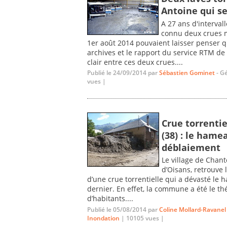
Antoine qui se
A 27 ans d'interval
connu deux crues m
1er août 2014 pouvaient laisser penser q
archives et le rapport du service RTM de
clair entre ces deux crues....
Publié le 24/09/2014 par
Sébastien Gominet
- G
vues |
Crue torrenti
(38) : le hame
déblaiement
Le village de Chant
d’Oisans, retrouve 
d’une crue torrentielle qui a dévasté le 
dernier. En effet, la commune a été le t
d’habitants....
Publié le 05/08/2014 par
Coline Mollard-Ravanel
Inondation
| 10105 vues |