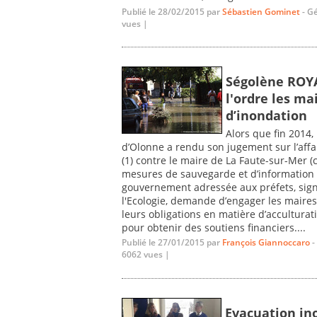
Publié le 28/02/2015 par
Sébastien Gominet
- G
vues |
Ségolène ROYAL
l'ordre les ma
d’inondation
Alors que fin 2014,
d’Olonne a rendu son jugement sur l’affai
(1) contre le maire de La Faute-sur-Mer 
mesures de sauvegarde et d’information 
gouvernement adressée aux préfets, sign
l'Ecologie, demande d’engager les maires
leurs obligations en matière d’acculturat
pour obtenir des soutiens financiers....
Publié le 27/01/2015 par
François Giannoccaro
-
6062 vues |
Evacuation in