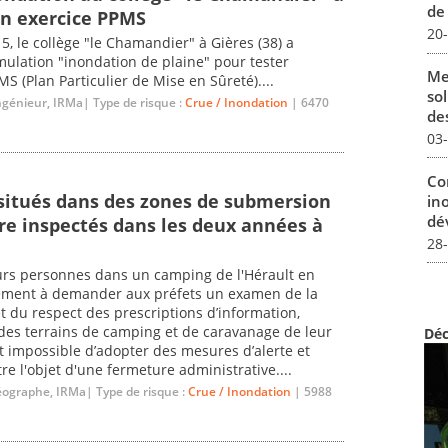
de
un exercice PPMS
20
15, le collège "le Chamandier" à Gières (38) a
lation "inondation de plaine" pour tester
Me
S (Plan Particulier de Mise en Sûreté)....
sol
ngénieur, IRMa| Type de risque :
Crue / Inondation
| 6470
des
03
Co
situés dans des zones de submersion
in
dév
re inspectés dans les deux années à
28
urs personnes dans un camping de l'Hérault en
ement à demander aux préfets un examen de la
t du respect des prescriptions d’information,
 des terrains de camping et de caravanage de leur
Déc
t impossible d’adopter des mesures d’alerte et
e l'objet d'une fermeture administrative....
éographe, IRMa| Type de risque :
Crue / Inondation
| 5988