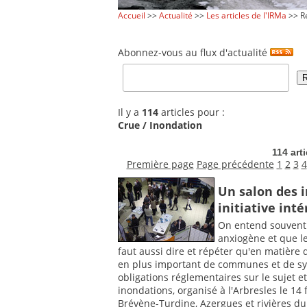
Accueil
>>
Actualité
>>
Les articles de l'IRMa
>> Re
Abonnez-vous au flux d'actualité
Il y a
114
articles pour :
Crue / Inondation
114 art
Première page
Page précédente
1
2
3
4
Un salon des i
initiative int
On entend souvent d
anxiogène et que le
faut aussi dire et répéter qu'en matière
en plus important de communes et de syn
obligations réglementaires sur le sujet 
inondations, organisé à l'Arbresles le 14 
Brévène-Turdine, Azergues et rivières du B