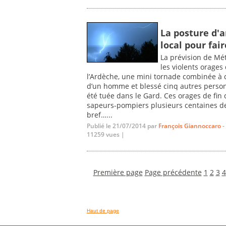
La posture d'a
local pour fai
La prévision de Mét
les violents orages
l’Ardèche, une mini tornade combinée à d
d’un homme et blessé cinq autres pers
été tuée dans le Gard. Ces orages de fin 
sapeurs-pompiers plusieurs centaines de 
bref…...
Publié le 21/07/2014 par
François Giannoccaro
-
11259 vues |
Première page
Page précédente
1
2
3
4
Haut de page