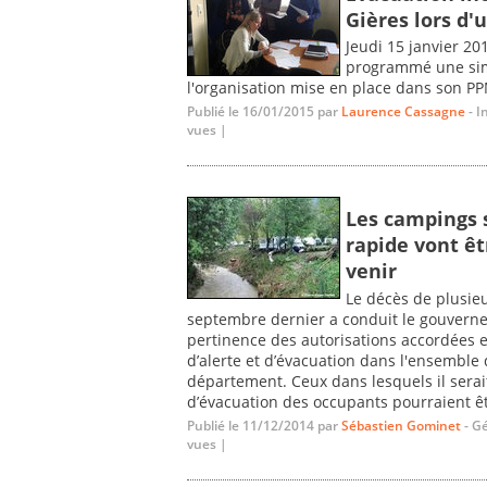
Gières lors d'
Jeudi 15 janvier 20
programmé une simu
l'organisation mise en place dans son PPM
Publié le 16/01/2015 par
Laurence Cassagne
- I
vues |
Les campings 
rapide vont êt
venir
Le décès de plusie
septembre dernier a conduit le gouvern
pertinence des autorisations accordées e
d’alerte et d’évacuation dans l'ensemble
département. Ceux dans lesquels il serai
d’évacuation des occupants pourraient êtr
Publié le 11/12/2014 par
Sébastien Gominet
- G
vues |