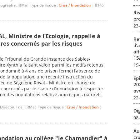
éographe, IRMa| Type de risque :
Crue / Inondation
| 8146
Ris
pro
23
, Ministre de l’Ecologie, rappelle à
Re
ires concernés par les risques
d’
aff
15
 le Tribunal de Grande Instance des Sables-
re Xynthia faisant valoir parmi les motifs retenus
19
(condamné à 4 ans de prison ferme) l’absence de
de la population, une récente instruction du
Ép
ée de Ségolène Royal - Ministre en charge de
20
 concernés par le risque d’inondation à respecter
av
ion des populations relative aux risques naturels
22
 Directeur de l'IRMa| Type de risque :
Crue / Inondation
|
Dig
08
Au
cr
ondation au collège "le Chamandier" à