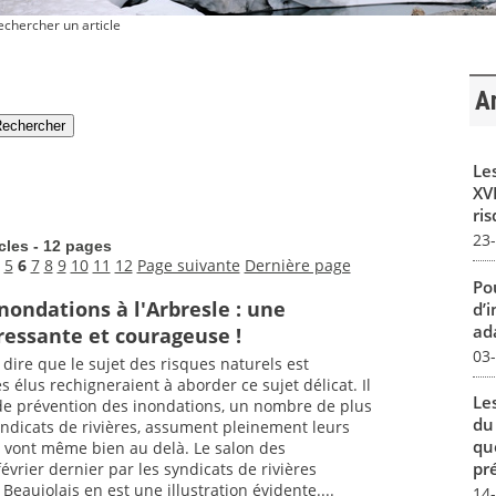
chercher un article
Ar
Le
XVI
ris
23
icles - 12 pages
5
6
7
8
9
10
11
12
Page suivante
Dernière page
Pou
nondations à l'Arbresle : une
d’
ada
éressante et courageuse !
03
ire que le sujet des risques naturels est
s élus rechigneraient à aborder ce sujet délicat. Il
Le
 de prévention des inondations, un nombre de plus
du
dicats de rivières, assument pleinement leurs
qu
et vont même bien au delà. Le salon des
pré
février dernier par les syndicats de rivières
eaujolais en est une illustration évidente....
14