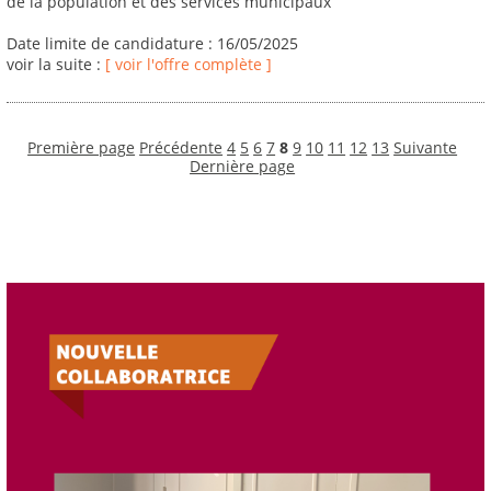
de la population et des services municipaux
Date limite de candidature : 16/05/2025
voir la suite :
[ voir l'offre complète ]
Première page
Précédente
4
5
6
7
8
9
10
11
12
13
Suivante
Dernière page