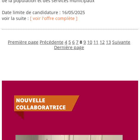
de la population et des services municipaux
Date limite de candidature : 16/05/2025
voir la suite :
[ voir l'offre complète ]
Première page
Précédente
4
5
6
7
8
9
10
11
12
13
Suivante
Dernière page