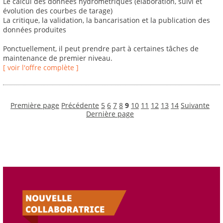
Le calcul des données hydrométriques (élaboration, suivi et
évolution des courbes de tarage)
La critique, la validation, la bancarisation et la publication des
données produites
Ponctuellement, il peut prendre part à certaines tâches de
maintenance de premier niveau.
[ voir l'offre complète ]
Première page
Précédente
5
6
7
8
9
10
11
12
13
14
Suivante
Dernière page