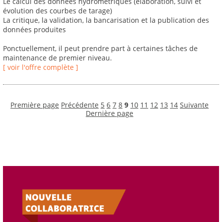
Le calcul des données hydrométriques (élaboration, suivi et
évolution des courbes de tarage)
La critique, la validation, la bancarisation et la publication des
données produites
Ponctuellement, il peut prendre part à certaines tâches de
maintenance de premier niveau.
[ voir l'offre complète ]
Première page
Précédente
5
6
7
8
9
10
11
12
13
14
Suivante
Dernière page