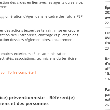
 gestion des crues en lien avec les agents du service,
crise
Ép
20
’Agglomération d’Agen dans le cadre des futurs PEP
av
22
ier des actions (expertise terrain, mise en œuvre
Le
ation des Entreprises, chiffrage et pilotage des
XVI
daction dossiers réglementaires, encadrement
ris
23
tenaires extérieurs : Elus, administration,
ctivités, associations, techniciens du territoire,
Re
d’
aff
[ voir l'offre complète ]
15
19
Par
pa
ice) préventionniste – Référent(e)
ex
biens et des personnes
26