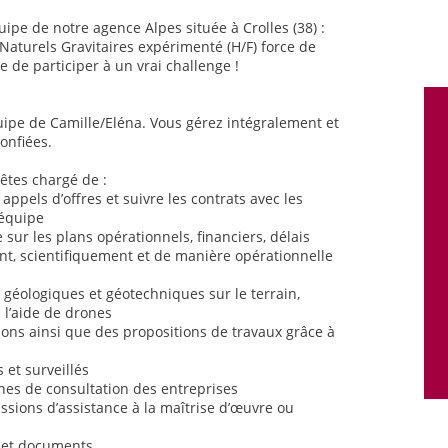
uipe de notre agence Alpes située à Crolles (38) :
aturels Gravitaires expérimenté (H/F) force de
e de participer à un vrai challenge !
quipe de Camille/Eléna. Vous gérez intégralement et
onfiées.
êtes chargé de :
 appels d’offres et suivre les contrats avec les
’équipe
re sur les plans opérationnels, financiers, délais
t, scientifiquement et de manière opérationnelle
s
s géologiques et géotechniques sur le terrain,
 l’aide de drones
tions ainsi que des propositions de travaux grâce à
 et surveillés
hes de consultation des entreprises
ssions d’assistance à la maîtrise d’œuvre ou
ts et documents