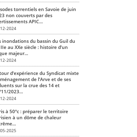
isodes torrentiels en Savoie de juin
23 non couverts par des
ertissements APIC...
-12-2024
s inondations du bassin du Guil du
IIe au XXe siècle : histoire d’un
que majeur...
-12-2024
tour d’expérience du Syndicat mixte
aménagement de l’Arve et de ses
luents sur la crue des 14 et
/11/2023...
-12-2024
is à 50°c : préparer le territoire
risien à un dôme de chaleur
trême...
-05-2025