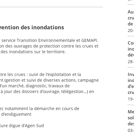
Au
cr
de
vention des inondations
20
 service Transition Environnementale et GEMAPI.
Co
on des ouvrages de protection contre les crues et
in
des inondations sur le territoire.
dév
28
In
e les crues : suivi de l’exploitation et la
in
(gestion et suivi de diverses actions, campagne
’un marché, diagnostic, travaux de
d’
 à jour des dossiers d’ouvrage, télégestion…) en
cru
19
avec notamment la démarche en cours de
Me
s d’endiguement
sol
des
uture digue d’Agen Sud
03