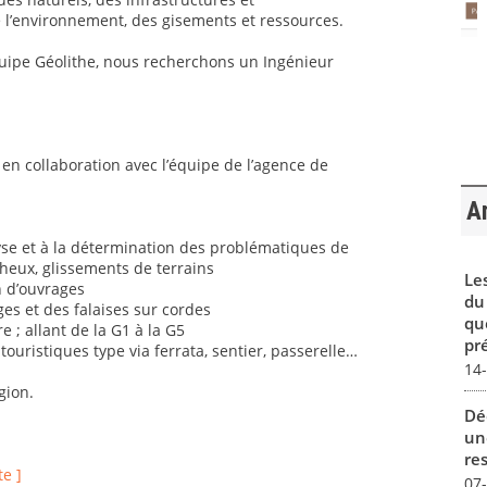
l’environnement, des gisements et ressources.
quipe Géolithe, nous recherchons un Ingénieur
 en collaboration avec l’équipe de l’agence de
Ar
lyse et à la détermination des problématiques de
heux, glissements de terrains
Le
n d’ouvrages
du
es et des falaises sur cordes
qu
e ; allant de la G1 à la G5
pré
uristiques type via ferrata, sentier, passerelle…
14
gion.
Dé
un
re
te ]
07