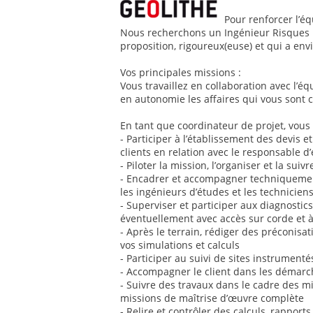
Pour renforcer l’éq
Nous recherchons un Ingénieur Risques N
proposition, rigoureux(euse) et qui a envi
Vos principales missions :
Vous travaillez en collaboration avec l’é
en autonomie les affaires qui vous sont c
En tant que coordinateur de projet, vous 
- Participer à l’établissement des devis et
clients en relation avec le responsable d
- Piloter la mission, l’organiser et la suiv
- Encadrer et accompagner techniquemen
les ingénieurs d’études et les technicien
- Superviser et participer aux diagnostic
éventuellement avec accès sur corde et à
- Après le terrain, rédiger des préconisa
vos simulations et calculs
- Participer au suivi de sites instrumentés
- Accompagner le client dans les démarc
- Suivre des travaux dans le cadre des mi
missions de maîtrise d’œuvre complète
- Relire et contrôler des calculs, rappor