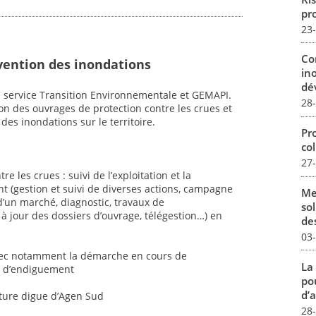
pro
23
Co
vention des inondations
in
dév
 service Transition Environnementale et GEMAPI.
28
on des ouvrages de protection contre les crues et
des inondations sur le territoire.
Pro
col
27
e les crues : suivi de l’exploitation et la
(gestion et suivi de diverses actions, campagne
Me
’un marché, diagnostic, travaux de
sol
 à jour des dossiers d’ouvrage, télégestion…) en
des
03
avec notamment la démarche en cours de
La
s d’endiguement
pou
d’a
uture digue d’Agen Sud
28