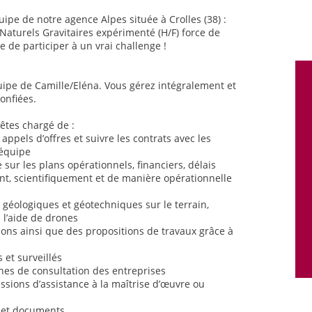
uipe de notre agence Alpes située à Crolles (38) :
aturels Gravitaires expérimenté (H/F) force de
e de participer à un vrai challenge !
quipe de Camille/Eléna. Vous gérez intégralement et
onfiées.
êtes chargé de :
 appels d’offres et suivre les contrats avec les
’équipe
re sur les plans opérationnels, financiers, délais
t, scientifiquement et de manière opérationnelle
s
s géologiques et géotechniques sur le terrain,
 l’aide de drones
tions ainsi que des propositions de travaux grâce à
 et surveillés
hes de consultation des entreprises
ssions d’assistance à la maîtrise d’œuvre ou
ts et documents