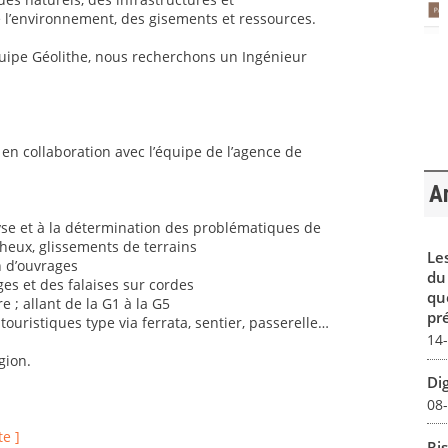
l’environnement, des gisements et ressources.
quipe Géolithe, nous recherchons un Ingénieur
 en collaboration avec l’équipe de l’agence de
Ar
lyse et à la détermination des problématiques de
heux, glissements de terrains
Le
n d’ouvrages
du
es et des falaises sur cordes
qu
e ; allant de la G1 à la G5
pré
uristiques type via ferrata, sentier, passerelle…
14
gion.
Dig
08
te ]
Ris