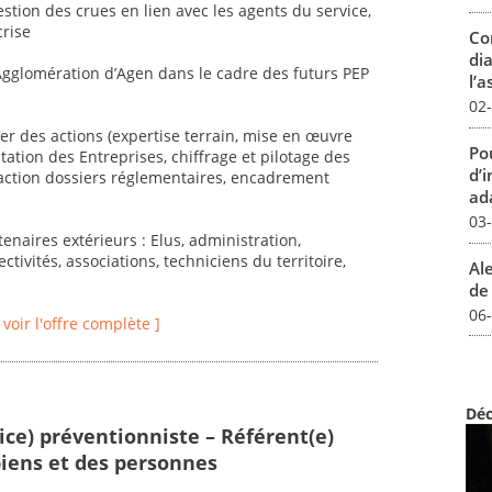
 gestion des crues en lien avec les agents du service,
crise
Co
dia
’Agglomération d’Agen dans le cadre des futurs PEP
l’a
02
ier des actions (expertise terrain, mise en œuvre
Pou
ation des Entreprises, chiffrage et pilotage des
d’
daction dossiers réglementaires, encadrement
ada
03
tenaires extérieurs : Elus, administration,
ctivités, associations, techniciens du territoire,
Al
de 
06
[ voir l'offre complète ]
Déc
ice) préventionniste – Référent(e)
biens et des personnes