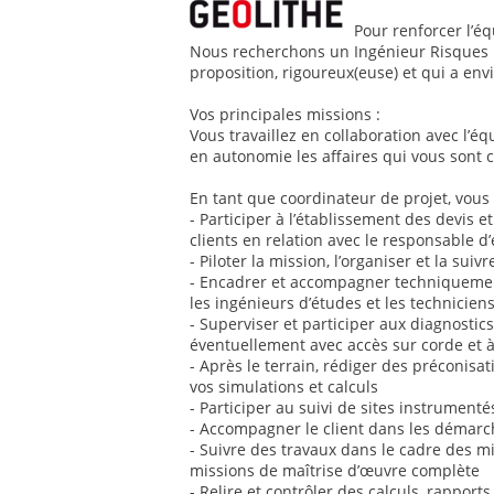
Pour renforcer l’éq
Nous recherchons un Ingénieur Risques N
proposition, rigoureux(euse) et qui a envi
Vos principales missions :
Vous travaillez en collaboration avec l’é
en autonomie les affaires qui vous sont c
En tant que coordinateur de projet, vous 
- Participer à l’établissement des devis et
clients en relation avec le responsable d
- Piloter la mission, l’organiser et la suiv
- Encadrer et accompagner techniquemen
les ingénieurs d’études et les technicien
- Superviser et participer aux diagnostic
éventuellement avec accès sur corde et à
- Après le terrain, rédiger des préconisa
vos simulations et calculs
- Participer au suivi de sites instrumentés
- Accompagner le client dans les démarc
- Suivre des travaux dans le cadre des mi
missions de maîtrise d’œuvre complète
- Relire et contrôler des calculs, rappor