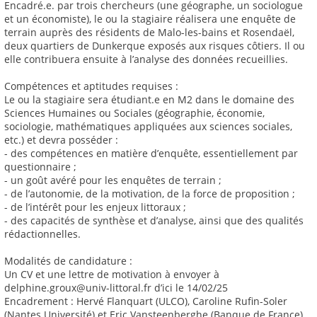
Encadré.e. par trois chercheurs (une géographe, un sociologue
et un économiste), le ou la stagiaire réalisera une enquête de
terrain auprès des résidents de Malo-les-bains et Rosendaël,
deux quartiers de Dunkerque exposés aux risques côtiers. Il ou
elle contribuera ensuite à l’analyse des données recueillies.
Compétences et aptitudes requises :
Le ou la stagiaire sera étudiant.e en M2 dans le domaine des
Sciences Humaines ou Sociales (géographie, économie,
sociologie, mathématiques appliquées aux sciences sociales,
etc.) et devra posséder :
- des compétences en matière d’enquête, essentiellement par
questionnaire ;
- un goût avéré pour les enquêtes de terrain ;
- de l’autonomie, de la motivation, de la force de proposition ;
- de l’intérêt pour les enjeux littoraux ;
- des capacités de synthèse et d’analyse, ainsi que des qualités
rédactionnelles.
Modalités de candidature :
Un CV et une lettre de motivation à envoyer à
delphine.groux@univ-littoral.fr d’ici le 14/02/25
Encadrement : Hervé Flanquart (ULCO), Caroline Rufin-Soler
(Nantes Université) et Eric Vansteenberghe (Banque de France)