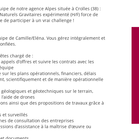
uipe de notre agence Alpes située à Crolles (38) :
aturels Gravitaires expérimenté (H/F) force de
e de participer à un vrai challenge !
quipe de Camille/Eléna. Vous gérez intégralement et
onfiées.
êtes chargé de :
 appels d’offres et suivre les contrats avec les
’équipe
re sur les plans opérationnels, financiers, délais
t, scientifiquement et de manière opérationnelle
s
s géologiques et géotechniques sur le terrain,
 l’aide de drones
tions ainsi que des propositions de travaux grâce à
 et surveillés
hes de consultation des entreprises
ssions d’assistance à la maîtrise d’œuvre ou
ts et documents