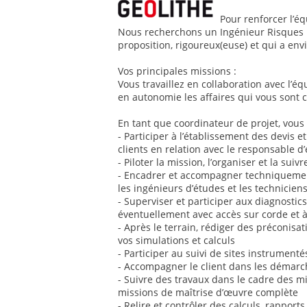
Pour renforcer l’éq
Nous recherchons un Ingénieur Risques N
proposition, rigoureux(euse) et qui a envi
Vos principales missions :
Vous travaillez en collaboration avec l’é
en autonomie les affaires qui vous sont c
En tant que coordinateur de projet, vous 
- Participer à l’établissement des devis et
clients en relation avec le responsable d
- Piloter la mission, l’organiser et la suiv
- Encadrer et accompagner techniquemen
les ingénieurs d’études et les technicien
- Superviser et participer aux diagnostic
éventuellement avec accès sur corde et à
- Après le terrain, rédiger des préconisa
vos simulations et calculs
- Participer au suivi de sites instrumentés
- Accompagner le client dans les démarc
- Suivre des travaux dans le cadre des mi
missions de maîtrise d’œuvre complète
- Relire et contrôler des calculs, rappor