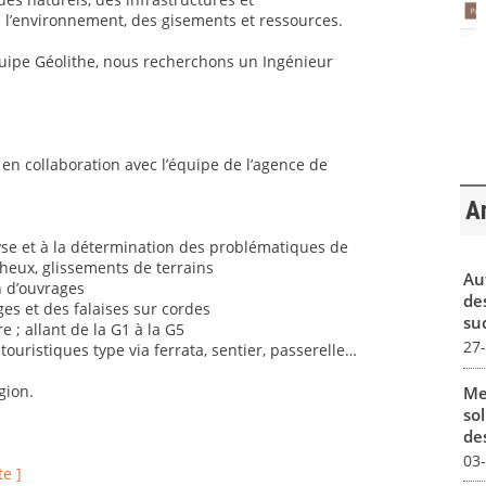
l’environnement, des gisements et ressources.
quipe Géolithe, nous recherchons un Ingénieur
 en collaboration avec l’équipe de l’agence de
Ar
lyse et à la détermination des problématiques de
heux, glissements de terrains
Au
n d’ouvrages
de
es et des falaises sur cordes
su
e ; allant de la G1 à la G5
27
uristiques type via ferrata, sentier, passerelle…
gion.
Me
sol
des
03
te ]