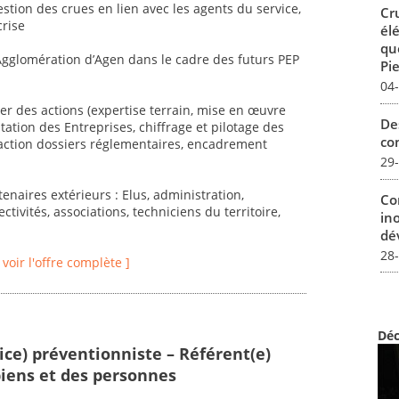
 gestion des crues en lien avec les agents du service,
Cr
crise
él
qu
’Agglomération d’Agen dans le cadre des futurs PEP
Pie
04
ier des actions (expertise terrain, mise en œuvre
De
ation des Entreprises, chiffrage et pilotage des
con
daction dossiers réglementaires, encadrement
29
tenaires extérieurs : Elus, administration,
Co
ctivités, associations, techniciens du territoire,
in
dév
28
[ voir l'offre complète ]
Déc
ice) préventionniste – Référent(e)
biens et des personnes