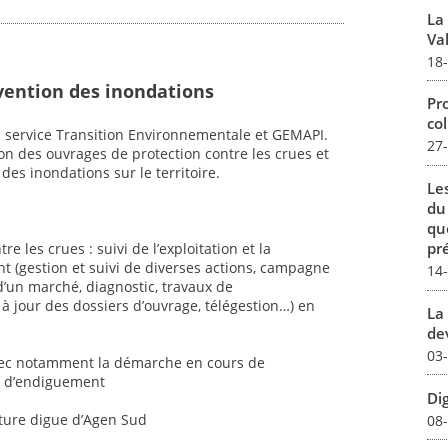
La
Val
18
vention des inondations
Pro
col
 service Transition Environnementale et GEMAPI.
27
on des ouvrages de protection contre les crues et
des inondations sur le territoire.
Le
du
qu
pré
e les crues : suivi de l’exploitation et la
(gestion et suivi de diverses actions, campagne
14
’un marché, diagnostic, travaux de
 à jour des dossiers d’ouvrage, télégestion…) en
La 
dev
03
avec notamment la démarche en cours de
s d’endiguement
Dig
uture digue d’Agen Sud
08