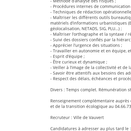
- Méthode d’analyse des risques ;
- Procédures internes de communication e
- Techniques de rédaction opérationnelle
- Maîtriser les différents outils bureaut
matériels d’informations urbanistiques (E
géolocalisation, NETADS, SIG, PLU…) ;
- Maîtriser l’orthographe et la syntaxe / ré
- Suivi des dossiers confiés par la hiérarc
- Apprécier l’urgence des situations ;
- Travailler en autonomie et en équipe, et
- Esprit d’équipe ;
- Être curieux et dynamique ;
- Veiller à l’image de la collectivité et de l
- Savoir être attentifs aux besoins des adm
- Respect des délais, échéances et procé
Divers : Temps complet. Rémunération sta
Renseignement complémentaire auprès de
et de la transition écologique au 04.66.7
Recruteur : Ville de Vauvert
Candidatures à adresser au plus tard le :