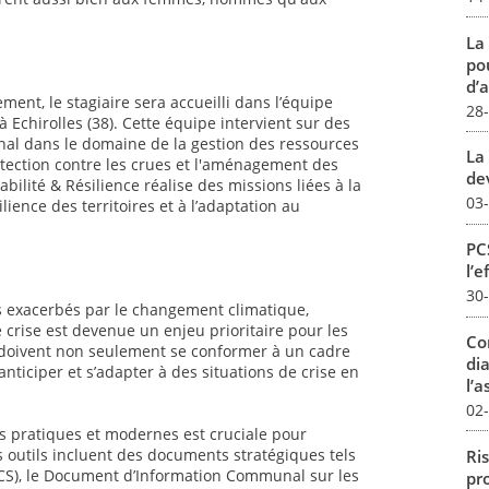
La
pou
d’a
ment, le stagiaire sera accueilli dans l’équipe
28
 Echirolles (38). Cette équipe intervient sur des
onal dans le domaine de la gestion des ressources
La 
rotection contre les crues et l'aménagement des
dev
abilité & Résilience réalise des missions liées à la
03
lience des territoires et à l’adaptation au
PCS
l’e
30
els exacerbés par le changement climatique,
 crise est devenue un enjeu prioritaire pour les
Co
s doivent non seulement se conformer à un cadre
dia
ticiper et s’adapter à des situations de crise en
l’a
02
ls pratiques et modernes est cruciale pour
es outils incluent des documents stratégiques tels
Ris
S), le Document d’Information Communal sur les
pro