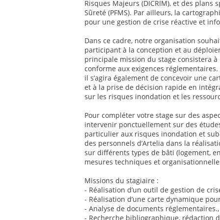
Risques Majeurs (DICRIM), et des plans s
Sûreté (PFMS). Par ailleurs, la cartogra
pour une gestion de crise réactive et inf
Dans ce cadre, notre organisation souhai
participant à la conception et au déploie
principale mission du stage consistera 
conforme aux exigences réglementaires. E
il s’agira également de concevoir une ca
et à la prise de décision rapide en inté
sur les risques inondation et les ressour
Pour compléter votre stage sur des aspe
intervenir ponctuellement sur des études 
particulier aux risques inondation et su
des personnels d’Artelia dans la réalisat
sur différents types de bâti (logement, e
mesures techniques et organisationnelle
Missions du stagiaire :
- Réalisation d’un outil de gestion de cri
- Réalisation d’une carte dynamique pour
- Analyse de documents réglementaires.,
- Recherche bibliographique, rédaction d