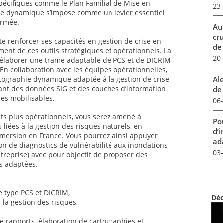
pécifiques comme le Plan Familial de Mise en
23
phie dynamique s’impose comme un levier essentiel
ormée.
Au
cr
te renforcer ses capacités en gestion de crise en
de
ment de ces outils stratégiques et opérationnels. La
20
à élaborer une trame adaptable de PCS et de DICRIM
n collaboration avec les équipes opérationnelles,
Al
rtographie dynamique adaptée à la gestion de crise
grant des données SIG et des couches d’information
de 
ces mobilisables.
06
cts plus opérationnels, vous serez amené à
Pou
liées à la gestion des risques naturels, en
d’
bmersion en France. Vous pourrez ainsi appuyer
ada
ion de diagnostics de vulnérabilité aux inondations
03
ntreprise) avec pour objectif de proposer des
s adaptées.
se type PCS et DICRIM,
Déc
 la gestion des risques,
e rapports, élaboration de cartographies et