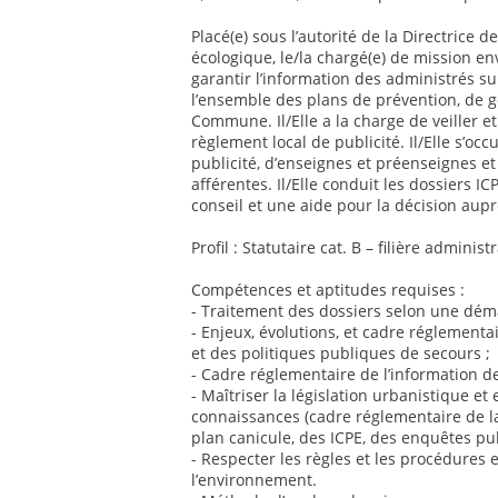
Placé(e) sous l’autorité de la Directrice 
écologique, le/la chargé(e) de mission e
garantir l’information des administrés su
l’ensemble des plans de prévention, de g
Commune. Il/Elle a la charge de veiller et
règlement local de publicité. Il/Elle s’o
publicité, d’enseignes et préenseignes et 
afférentes. Il/Elle conduit les dossiers IC
conseil et une aide pour la décision aupr
Profil : Statutaire cat. B – filière admini
Compétences et aptitudes requises :
- Traitement des dossiers selon une déma
- Enjeux, évolutions, et cadre réglementa
et des politiques publiques de secours ;
- Cadre réglementaire de l’information d
- Maîtriser la législation urbanistique e
connaissances (cadre réglementaire de la
plan canicule, des ICPE, des enquêtes pub
- Respecter les règles et les procédures 
l’environnement.