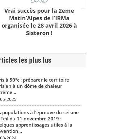
CAP-ALP
Vrai succès pour la 2eme
Matin’Alpes de l’IRMa
organisée le 28 avril 2026 à
Sisteron !
ticles les plus lus
is à 50°c : préparer le territoire
risien à un dôme de chaleur
trême...
-05-2025
s populations à l’épreuve du séisme
 Teil du 11 novembre 2019 :
elques apprentissages utiles à la
vention...
-03-2024