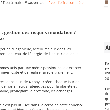
VERT ou à mairie@vauvert.com
[ voir l'offre complète
 : gestion des risques inondation /
se
Ar
oupe d'ingénierie, acteur majeur dans les
t, de l’eau, de l’énergie, de l’industrie et de la
Par
mmes unis par une même passion, celle d’exercer
pa
ec ingéniosité et de réaliser avec engagement.
ex
26
ices, dans plus de 40 pays, créent chaque jour des
s de nos enjeux stratégiques pour la planète et
Le
aine, privilégiant la proximité, les échanges
du
qu
pré
sive n’est pas utilisée dans le corps de cette annonce,
14
èrent aussi bien aux femmes, hommes qu'aux