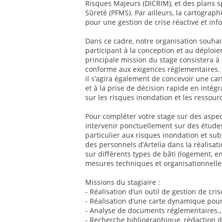
Risques Majeurs (DICRIM), et des plans s
Sûreté (PFMS). Par ailleurs, la cartogra
pour une gestion de crise réactive et inf
Dans ce cadre, notre organisation souhai
participant à la conception et au déploie
principale mission du stage consistera 
conforme aux exigences réglementaires. E
il s’agira également de concevoir une ca
et à la prise de décision rapide en inté
sur les risques inondation et les ressour
Pour compléter votre stage sur des aspe
intervenir ponctuellement sur des études 
particulier aux risques inondation et su
des personnels d’Artelia dans la réalisat
sur différents types de bâti (logement, e
mesures techniques et organisationnelle
Missions du stagiaire :
- Réalisation d’un outil de gestion de cri
- Réalisation d’une carte dynamique pour
- Analyse de documents réglementaires.,
- Recherche bibliographique, rédaction d