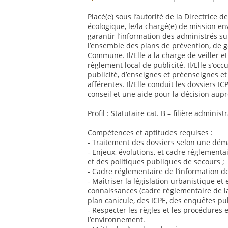
Placé(e) sous l’autorité de la Directrice 
écologique, le/la chargé(e) de mission e
garantir l’information des administrés su
l’ensemble des plans de prévention, de g
Commune. Il/Elle a la charge de veiller et
règlement local de publicité. Il/Elle s’o
publicité, d’enseignes et préenseignes et 
afférentes. Il/Elle conduit les dossiers IC
conseil et une aide pour la décision aupr
Profil : Statutaire cat. B – filière admini
Compétences et aptitudes requises :
- Traitement des dossiers selon une déma
- Enjeux, évolutions, et cadre réglementa
et des politiques publiques de secours ;
- Cadre réglementaire de l’information d
- Maîtriser la législation urbanistique e
connaissances (cadre réglementaire de la
plan canicule, des ICPE, des enquêtes pub
- Respecter les règles et les procédures 
l’environnement.