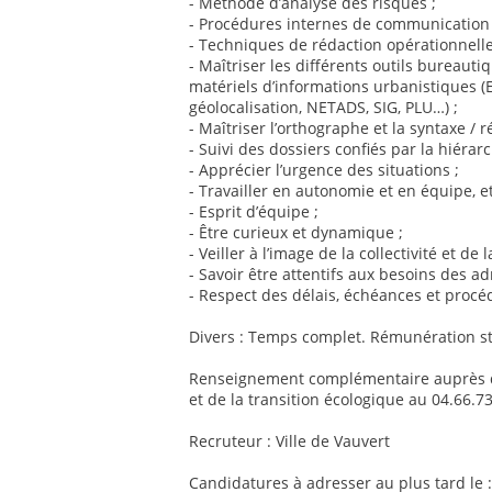
- Méthode d’analyse des risques ;
- Procédures internes de communication e
- Techniques de rédaction opérationnelle
- Maîtriser les différents outils bureaut
matériels d’informations urbanistiques (E
géolocalisation, NETADS, SIG, PLU…) ;
- Maîtriser l’orthographe et la syntaxe / ré
- Suivi des dossiers confiés par la hiérarc
- Apprécier l’urgence des situations ;
- Travailler en autonomie et en équipe, et
- Esprit d’équipe ;
- Être curieux et dynamique ;
- Veiller à l’image de la collectivité et de l
- Savoir être attentifs aux besoins des adm
- Respect des délais, échéances et procé
Divers : Temps complet. Rémunération sta
Renseignement complémentaire auprès de
et de la transition écologique au 04.66.7
Recruteur : Ville de Vauvert
Candidatures à adresser au plus tard le :