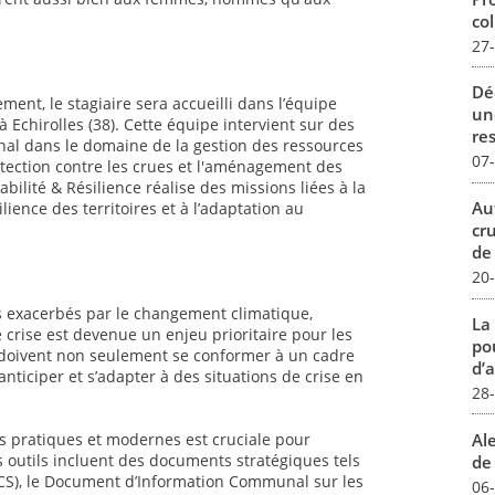
col
27
Dé
ment, le stagiaire sera accueilli dans l’équipe
un
 Echirolles (38). Cette équipe intervient sur des
re
onal dans le domaine de la gestion des ressources
07
rotection contre les crues et l'aménagement des
abilité & Résilience réalise des missions liées à la
Au
lience des territoires et à l’adaptation au
cr
de
20
els exacerbés par le changement climatique,
La
 crise est devenue un enjeu prioritaire pour les
pou
s doivent non seulement se conformer à un cadre
d’a
ticiper et s’adapter à des situations de crise en
28
Al
ls pratiques et modernes est cruciale pour
es outils incluent des documents stratégiques tels
de 
S), le Document d’Information Communal sur les
06