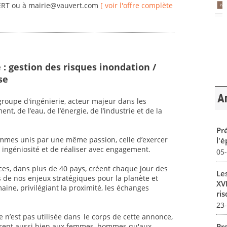
VERT ou à mairie@vauvert.com
[ voir l'offre complète
 : gestion des risques inondation /
se
Ar
oupe d'ingénierie, acteur majeur dans les
t, de l’eau, de l’énergie, de l’industrie et de la
Pré
mmes unis par une même passion, celle d’exercer
l'
ec ingéniosité et de réaliser avec engagement.
05
ices, dans plus de 40 pays, créent chaque jour des
Le
s de nos enjeux stratégiques pour la planète et
XVI
aine, privilégiant la proximité, les échanges
ris
23
sive n’est pas utilisée dans le corps de cette annonce,
Pro
èrent aussi bien aux femmes, hommes qu'aux