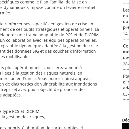
pécifiques comme le Plan Familial de Mise en
phie dynamique s’impose comme un levier essentiel
Le
ormée.
du
qu
te renforcer ses capacités en gestion de crise en
pré
ment de ces outils stratégiques et opérationnels. La
14
à élaborer une trame adaptable de PCS et de DICRIM
n collaboration avec les équipes opérationnelles,
Co
rtographie dynamique adaptée à la gestion de crise
grant des données SIG et des couches d’information
in
ces mobilisables.
dév
28
cts plus opérationnels, vous serez amené à
liées à la gestion des risques naturels, en
Pou
bmersion en France. Vous pourrez ainsi appuyer
d’
ion de diagnostics de vulnérabilité aux inondations
ada
ntreprise) avec pour objectif de proposer des
03
s adaptées.
se type PCS et DICRIM,
 la gestion des risques,
Déc
e rapports, élaboration de cartographies et