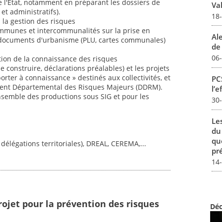
s de l'État, notamment en préparant les dossiers de
Val
et administratifs).
18
 la gestion des risques
 communes et intercommunalités sur la prise en
Al
 documents d'urbanisme (PLU, cartes communales)
de 
06
tion de la connaissance des risques
 construire, déclarations préalables) et les projets
orter à connaissance » destinés aux collectivités, et
PCS
ent Départemental des Risques Majeurs (DDRM).
l’e
ensemble des productions sous SIG et pour les
30
Le
du
qu
 délégations territoriales), DREAL, CEREMA,...
pré
14
rojet pour la prévention des risques
Déc