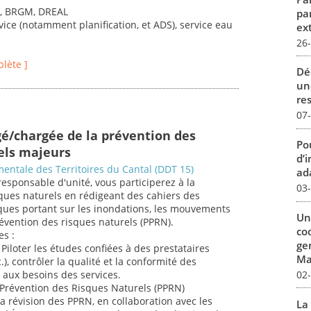
s, BRGM, DREAL
pa
vice (notamment planification, et ADS), service eau
ex
26
plète ]
Dé
un
re
07
gé/chargée de la prévention des
Pou
els majeurs
d’
entale des Territoires du Cantal (DDT 15)
ada
responsable d'unité, vous participerez à la
03
ques naturels en rédigeant des cahiers des
iques portant sur les inondations, les mouvements
Un
révention des risques naturels (PPRN).
co
es :
ge
Piloter les études confiées à des prestataires
Mar
.), contrôler la qualité et la conformité des
02
t aux besoins des services.
e Prévention des Risques Naturels (PPRN)
la révision des PPRN, en collaboration avec les
La