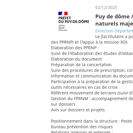
02/12/2025
Puy de dôme /
naturels maj
Direction Départem
Le (la) titulaire a 
des PPRNPi et l?appui à la mission RDI.
Elaboration des PPRNP :
Suivi de l?élaboration des études d?aléa
Elaboration du document
Préparation de la concertation
Suivi des procédures de prescription, c
Information et communication du docume
Participation à la préparation de la ges
outils nécessaires en cas de crise.
Référent mouvement de terrains (suivi 
Gestion du FPRNM : accompagnement des c
sur dossiers
Avis sur dossiers et projets
Positionnement dans la structure : Post
bureau prévention des risques
Relations internes et externes :