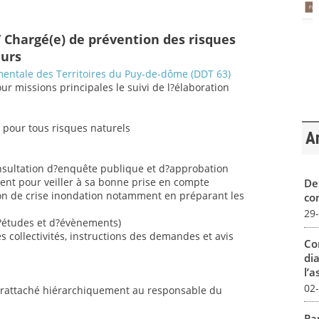
 Chargé(e) de prévention des risques
eurs
entale des Territoires du Puy-de-dôme (DDT 63)
pour missions principales le suivi de l?élaboration
s pour tous risques naturels
Ar
onsultation d?enquête publique et d?approbation
nt pour veiller à sa bonne prise en compte
De
tion de crise inondation notamment en préparant les
con
29
d?études et d?évènements)
ollectivités, instructions des demandes et avis
Co
dia
l’a
02
e rattaché hiérarchiquement au responsable du
Par