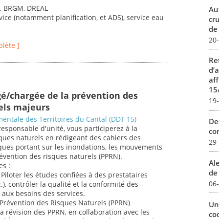
s, BRGM, DREAL
Au
vice (notamment planification, et ADS), service eau
cr
de
20
plète ]
Re
d’
aff
15
gé/chargée de la prévention des
19
els majeurs
entale des Territoires du Cantal (DDT 15)
De
responsable d'unité, vous participerez à la
con
ques naturels en rédigeant des cahiers des
29
iques portant sur les inondations, les mouvements
révention des risques naturels (PPRN).
Al
es :
de 
Piloter les études confiées à des prestataires
06
.), contrôler la qualité et la conformité des
t aux besoins des services.
e Prévention des Risques Naturels (PPRN)
Un
la révision des PPRN, en collaboration avec les
co