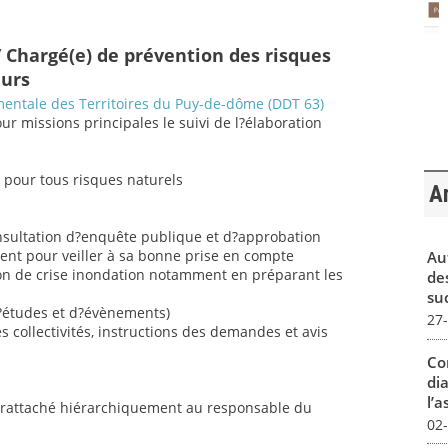
 Chargé(e) de prévention des risques
eurs
entale des Territoires du Puy-de-dôme (DDT 63)
pour missions principales le suivi de l?élaboration
s pour tous risques naturels
Ar
onsultation d?enquête publique et d?approbation
nt pour veiller à sa bonne prise en compte
Au
tion de crise inondation notamment en préparant les
de
su
d?études et d?évènements)
27
ollectivités, instructions des demandes et avis
Co
dia
l’a
e rattaché hiérarchiquement au responsable du
02