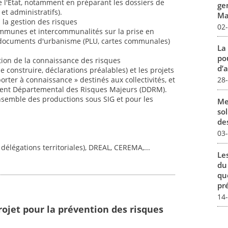
s de l'État, notamment en préparant les dossiers de
ge
et administratifs).
Mar
 la gestion des risques
02
 communes et intercommunalités sur la prise en
 documents d'urbanisme (PLU, cartes communales)
La
pou
tion de la connaissance des risques
d’a
 construire, déclarations préalables) et les projets
28
orter à connaissance » destinés aux collectivités, et
ent Départemental des Risques Majeurs (DDRM).
ensemble des productions sous SIG et pour les
Me
sol
des
03
 délégations territoriales), DREAL, CEREMA,...
Le
du
qu
pré
14
rojet pour la prévention des risques