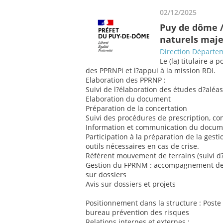
02/12/2025
Puy de dôme /
naturels maj
Direction Départem
Le (la) titulaire a 
des PPRNPi et l?appui à la mission RDI.
Elaboration des PPRNP :
Suivi de l?élaboration des études d?aléa
Elaboration du document
Préparation de la concertation
Suivi des procédures de prescription, c
Information et communication du docume
Participation à la préparation de la ges
outils nécessaires en cas de crise.
Référent mouvement de terrains (suivi 
Gestion du FPRNM : accompagnement des c
sur dossiers
Avis sur dossiers et projets
Positionnement dans la structure : Post
bureau prévention des risques
Relations internes et externes :