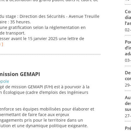
Co
du stage : Direction des Sécurités - Avenue Treuille
dia
ire : 35 heures.
l’a
a une gratification selon la réglementation en
02
 de transport.
esser avant le 15 janvier 2025 une lettre de
Pou
 ]
d’
ada
03
De
 mission GEMAPI
con
opole
29
é de mission GEMAPI (F/H) est à pourvoir à la
on Écologique (cadre d’emplois des Ingénieurs
Au
de
su
renforce ses équipes mobilisées pour élaborer et
 permettant de faire face aux enjeux
27
gagements pris pour le territoire dans un
lution et une dynamique politique exigeante.
Pré