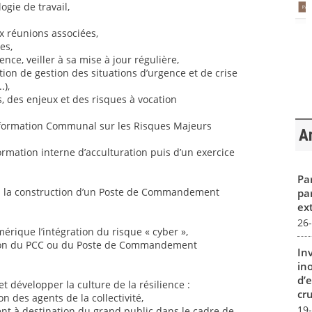
ogie de travail,
x réunions associées,
es,
ence, veiller à sa mise à jour régulière,
cation de gestion des situations d’urgence et de crise
.),
s, des enjeux et des risques à vocation
’Information Communal sur les Risques Majeurs
Ar
formation interne d’acculturation puis d’un exercice
Par
ns la construction d’un Poste de Commandement
pa
ex
26
mérique l’intégration du risque « cyber »,
ivation du PCC ou du Poste de Commandement
In
in
d’
et développer la culture de la résilience :
cru
on des agents de la collectivité,
19
ent à destination du grand public dans le cadre de