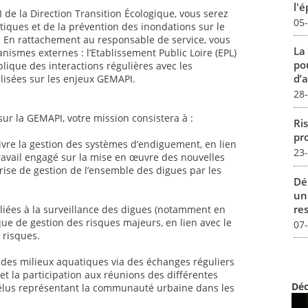
l'
 de la Direction Transition Écologique, vous serez
05
tiques et de la prévention des inondations sur le
). En rattachement au responsable de service, vous
La
nismes externes : l’Etablissement Public Loire (EPL)
pou
mplique des interactions régulières avec les
d’a
ilisées sur les enjeux GEMAPI.
28
ur la GEMAPI, votre mission consistera à :
Ris
pro
ivre la gestion des systèmes d’endiguement, en lien
23
 travail engagé sur la mise en œuvre des nouvelles
rise de gestion de l’ensemble des digues par les
Dé
un
re
liées à la surveillance des digues (notamment en
ique de gestion des risques majeurs, en lien avec le
07
 risques.
on des milieux aquatiques via des échanges réguliers
 et la participation aux réunions des différentes
Déc
es élus représentant la communauté urbaine dans les