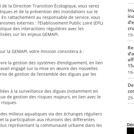
 de la Direction Transition Écologique, vous serez
In
tiques et de la prévention des inondations sur le
in
). En rattachement au responsable de service, vous
d’
nismes externes : l’Etablissement Public Loire (EPL)
cru
mplique des interactions régulières avec les
ilisées sur les enjeux GEMAPI.
19
Re
ur la GEMAPI, votre mission consistera à :
d’
aff
ivre la gestion des systèmes d’endiguement, en lien
15
 travail engagé sur la mise en œuvre des nouvelles
19
rise de gestion de l’ensemble des digues par les
De
con
liées à la surveillance des digues (notamment en
ique de gestion des risques majeurs, en lien avec le
29
 risques.
on des milieux aquatiques via des échanges réguliers
 et la participation aux réunions des différentes
Déc
es élus représentant la communauté urbaine dans les