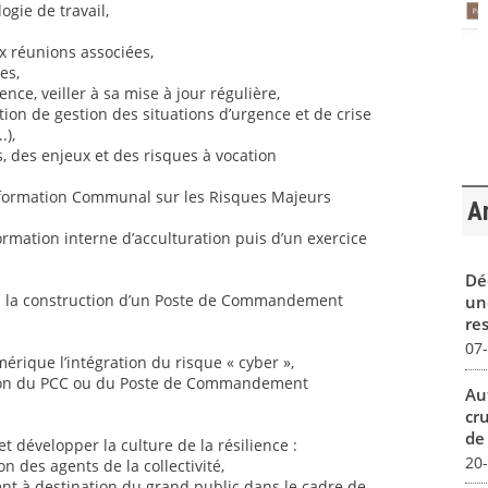
ogie de travail,
x réunions associées,
es,
ence, veiller à sa mise à jour régulière,
cation de gestion des situations d’urgence et de crise
.),
s, des enjeux et des risques à vocation
’Information Communal sur les Risques Majeurs
Ar
formation interne d’acculturation puis d’un exercice
Dé
ns la construction d’un Poste de Commandement
un
re
07
mérique l’intégration du risque « cyber »,
ivation du PCC ou du Poste de Commandement
Au
cr
de
et développer la culture de la résilience :
20
on des agents de la collectivité,
ent à destination du grand public dans le cadre de