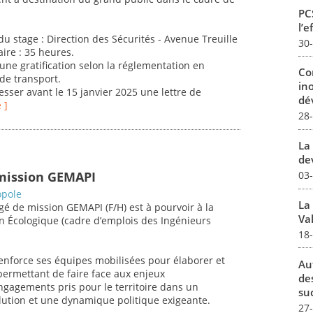
PCS
l’e
du stage : Direction des Sécurités - Avenue Treuille
30
ire : 35 heures.
a une gratification selon la réglementation en
Co
 de transport.
in
esser avant le 15 janvier 2025 une lettre de
dév
 ]
28
La 
dev
 mission GEMAPI
03
opole
La
é de mission GEMAPI (F/H) est à pourvoir à la
Val
on Écologique (cadre d’emplois des Ingénieurs
18
renforce ses équipes mobilisées pour élaborer et
Au
 permettant de faire face aux enjeux
de
gagements pris pour le territoire dans un
su
lution et une dynamique politique exigeante.
27