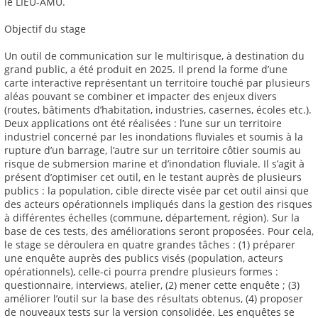
le LIEU-AMU.
Objectif du stage
Un outil de communication sur le multirisque, à destination du
grand public, a été produit en 2025. Il prend la forme d’une
carte interactive représentant un territoire touché par plusieurs
aléas pouvant se combiner et impacter des enjeux divers
(routes, bâtiments d’habitation, industries, casernes, écoles etc.).
Deux applications ont été réalisées : l’une sur un territoire
industriel concerné par les inondations fluviales et soumis à la
rupture d’un barrage, l’autre sur un territoire côtier soumis au
risque de submersion marine et d’inondation fluviale. Il s’agit à
présent d’optimiser cet outil, en le testant auprès de plusieurs
publics : la population, cible directe visée par cet outil ainsi que
des acteurs opérationnels impliqués dans la gestion des risques
à différentes échelles (commune, département, région). Sur la
base de ces tests, des améliorations seront proposées. Pour cela,
le stage se déroulera en quatre grandes tâches : (1) préparer
une enquête auprès des publics visés (population, acteurs
opérationnels), celle-ci pourra prendre plusieurs formes :
questionnaire, interviews, atelier, (2) mener cette enquête ; (3)
améliorer l’outil sur la base des résultats obtenus, (4) proposer
de nouveaux tests sur la version consolidée. Les enquêtes se