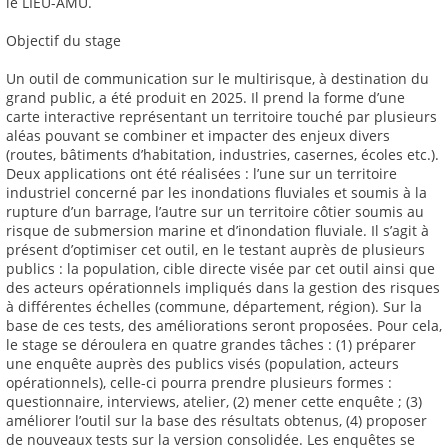
le LIEU-AMU.
Objectif du stage
Un outil de communication sur le multirisque, à destination du
grand public, a été produit en 2025. Il prend la forme d’une
carte interactive représentant un territoire touché par plusieurs
aléas pouvant se combiner et impacter des enjeux divers
(routes, bâtiments d’habitation, industries, casernes, écoles etc.).
Deux applications ont été réalisées : l’une sur un territoire
industriel concerné par les inondations fluviales et soumis à la
rupture d’un barrage, l’autre sur un territoire côtier soumis au
risque de submersion marine et d’inondation fluviale. Il s’agit à
présent d’optimiser cet outil, en le testant auprès de plusieurs
publics : la population, cible directe visée par cet outil ainsi que
des acteurs opérationnels impliqués dans la gestion des risques
à différentes échelles (commune, département, région). Sur la
base de ces tests, des améliorations seront proposées. Pour cela,
le stage se déroulera en quatre grandes tâches : (1) préparer
une enquête auprès des publics visés (population, acteurs
opérationnels), celle-ci pourra prendre plusieurs formes :
questionnaire, interviews, atelier, (2) mener cette enquête ; (3)
améliorer l’outil sur la base des résultats obtenus, (4) proposer
de nouveaux tests sur la version consolidée. Les enquêtes se