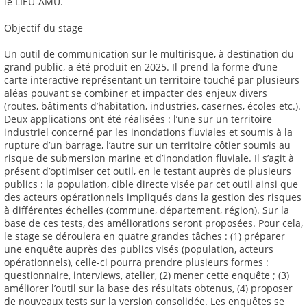
le LIEU-AMU.
Objectif du stage
Un outil de communication sur le multirisque, à destination du
grand public, a été produit en 2025. Il prend la forme d’une
carte interactive représentant un territoire touché par plusieurs
aléas pouvant se combiner et impacter des enjeux divers
(routes, bâtiments d’habitation, industries, casernes, écoles etc.).
Deux applications ont été réalisées : l’une sur un territoire
industriel concerné par les inondations fluviales et soumis à la
rupture d’un barrage, l’autre sur un territoire côtier soumis au
risque de submersion marine et d’inondation fluviale. Il s’agit à
présent d’optimiser cet outil, en le testant auprès de plusieurs
publics : la population, cible directe visée par cet outil ainsi que
des acteurs opérationnels impliqués dans la gestion des risques
à différentes échelles (commune, département, région). Sur la
base de ces tests, des améliorations seront proposées. Pour cela,
le stage se déroulera en quatre grandes tâches : (1) préparer
une enquête auprès des publics visés (population, acteurs
opérationnels), celle-ci pourra prendre plusieurs formes :
questionnaire, interviews, atelier, (2) mener cette enquête ; (3)
améliorer l’outil sur la base des résultats obtenus, (4) proposer
de nouveaux tests sur la version consolidée. Les enquêtes se