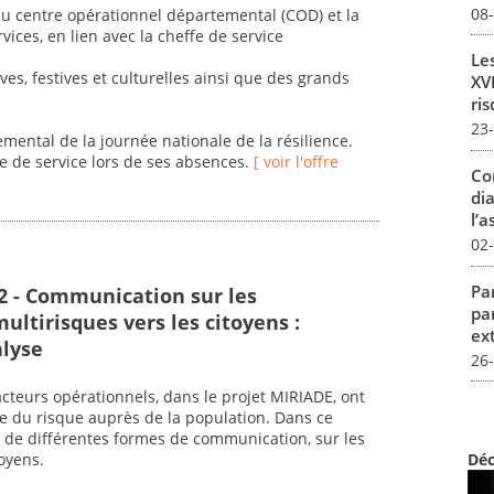
08
 du centre opérationnel départemental (COD) et la
rvices, en lien avec la cheffe de service
Le
ves, festives et culturelles ainsi que des grands
XVI
ris
23
mental de la journée nationale de la résilience.
e de service lors de ses absences.
[ voir l'offre
Co
dia
l’a
02
Par
2 - Communication sur les
pa
ltirisques vers les citoyens :
ex
alyse
26
teurs opérationnels, dans le projet MIRIADE, ont
re du risque auprès de la population. Dans ce
rêt de différentes formes de communication, sur les
oyens.
Déc