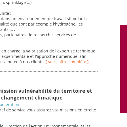
n, sprinklage ...).
nité :
 dans un environnement de travail stimulant ;
ualité que sont par exemple l'hydrogène, les
nts ... ;
ls, partenaires de recherche, services de
z en charge la valorisation de l'expertise technique
he expérimentale et l'approche numérique, afin
r ajoutée à nos clients.
[ voir l'offre complète ]
ission vulnérabilité du territoire et
u changement climatique
omération
hef de service vous assurez vos missions en étroite
a Direction de l’Action Environnementale, et les