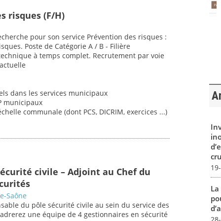
s risques (F/H)
recherche pour son service Prévention des risques :
sques. Poste de Catégorie A / B - Filière
 technique à temps complet. Recrutement par voie
actuelle
els dans les services municipaux
Ar
RP municipaux
échelle communale (dont PCS, DICRIM, exercices ...)
In
in
d’
cru
19
écurité civile – Adjoint au Chef du
curités
La
te-Saône
pou
sable du pôle sécurité civile au sein du service des
d’a
cadrerez une équipe de 4 gestionnaires en sécurité
28