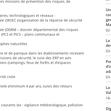
 les missions de prévention des risques, de
Un
co
aires, technologiques et réseaux :
ge
tale ORSEC (organisation de la réponse de sécurité
Mar
ntale (DDRM – dossier départemental des risques
02
 (PCS et PICS – plans communaux et
La 
trophes naturelles
dev
03
die et de panique dans les établissements recevant
ssions de sécurité, le suivi des ERP en avis
Pou
ions (campings, feux de forêts et d’espaces
d’
ada
ité civile
03
civile (minimum 4 par an), suivis des retours
La
Val
18
 courants (ex : vigilance météorologique, pollution
Dig