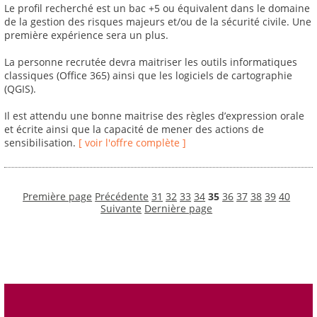
Le profil recherché est un bac +5 ou équivalent dans le domaine
de la gestion des risques majeurs et/ou de la sécurité civile. Une
première expérience sera un plus.
La personne recrutée devra maitriser les outils informatiques
classiques (Office 365) ainsi que les logiciels de cartographie
(QGIS).
Il est attendu une bonne maitrise des règles d’expression orale
et écrite ainsi que la capacité de mener des actions de
sensibilisation.
[ voir l'offre complète ]
Première page
Précédente
31
32
33
34
35
36
37
38
39
40
Suivante
Dernière page