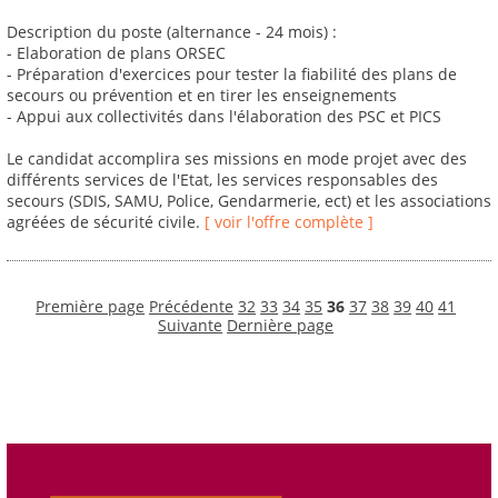
Description du poste (alternance - 24 mois) :
- Elaboration de plans ORSEC
- Préparation d'exercices pour tester la fiabilité des plans de
secours ou prévention et en tirer les enseignements
- Appui aux collectivités dans l'élaboration des PSC et PICS
Le candidat accomplira ses missions en mode projet avec des
différents services de l'Etat, les services responsables des
secours (SDIS, SAMU, Police, Gendarmerie, ect) et les associations
agréées de sécurité civile.
[ voir l'offre complète ]
Première page
Précédente
32
33
34
35
36
37
38
39
40
41
Suivante
Dernière page