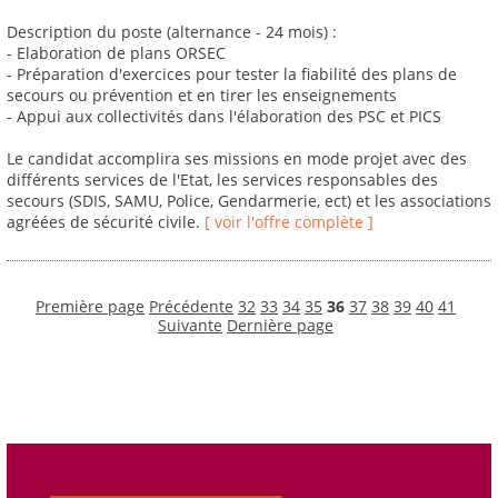
Description du poste (alternance - 24 mois) :
- Elaboration de plans ORSEC
- Préparation d'exercices pour tester la fiabilité des plans de
secours ou prévention et en tirer les enseignements
- Appui aux collectivités dans l'élaboration des PSC et PICS
Le candidat accomplira ses missions en mode projet avec des
différents services de l'Etat, les services responsables des
secours (SDIS, SAMU, Police, Gendarmerie, ect) et les associations
agréées de sécurité civile.
[ voir l'offre complète ]
Première page
Précédente
32
33
34
35
36
37
38
39
40
41
Suivante
Dernière page