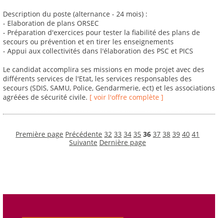
Description du poste (alternance - 24 mois) :
- Elaboration de plans ORSEC
- Préparation d'exercices pour tester la fiabilité des plans de
secours ou prévention et en tirer les enseignements
- Appui aux collectivités dans l'élaboration des PSC et PICS
Le candidat accomplira ses missions en mode projet avec des
différents services de l'Etat, les services responsables des
secours (SDIS, SAMU, Police, Gendarmerie, ect) et les associations
agréées de sécurité civile.
[ voir l'offre complète ]
Première page
Précédente
32
33
34
35
36
37
38
39
40
41
Suivante
Dernière page