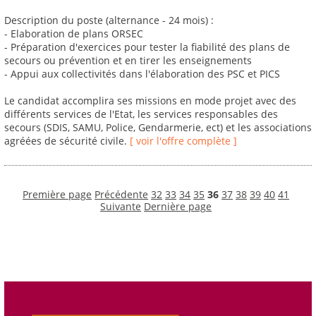
Description du poste (alternance - 24 mois) :
- Elaboration de plans ORSEC
- Préparation d'exercices pour tester la fiabilité des plans de
secours ou prévention et en tirer les enseignements
- Appui aux collectivités dans l'élaboration des PSC et PICS
Le candidat accomplira ses missions en mode projet avec des
différents services de l'Etat, les services responsables des
secours (SDIS, SAMU, Police, Gendarmerie, ect) et les associations
agréées de sécurité civile.
[ voir l'offre complète ]
Première page
Précédente
32
33
34
35
36
37
38
39
40
41
Suivante
Dernière page