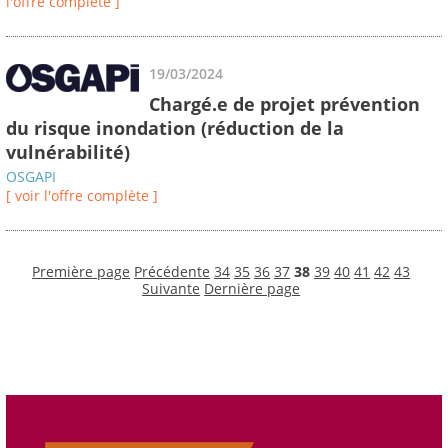
l'offre complète ]
19/03/2024
Chargé.e de projet prévention
du risque inondation (réduction de la
vulnérabilité)
OSGAPI
[ voir l'offre complète ]
Première page
Précédente
34
35
36
37
38
39
40
41
42
43
Suivante
Dernière page