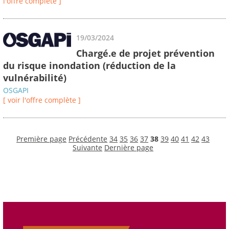
l'offre complète ]
19/03/2024
Chargé.e de projet prévention
du risque inondation (réduction de la
vulnérabilité)
OSGAPI
[ voir l'offre complète ]
Première page
Précédente
34
35
36
37
38
39
40
41
42
43
Suivante
Dernière page