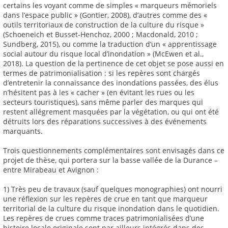
certains les voyant comme de simples « marqueurs mémoriels
dans l’espace public » (Gontier, 2008), d’autres comme des «
outils territoriaux de construction de la culture du risque »
(Schoeneich et Busset-Henchoz, 2000 ; Macdonald, 2010 ;
Sundberg, 2015), ou comme la traduction d’un « apprentissage
social autour du risque local d’inondation » (McEwen et al.,
2018). La question de la pertinence de cet objet se pose aussi en
termes de patrimonialisation : si les repères sont chargés
d’entretenir la connaissance des inondations passées, des élus
n’hésitent pas à les « cacher » (en évitant les rues ou les
secteurs touristiques), sans même parler des marques qui
restent allégrement masquées par la végétation, ou qui ont été
détruits lors des réparations successives à des événements
marquants.
Trois questionnements complémentaires sont envisagés dans ce
projet de thèse, qui portera sur la basse vallée de la Durance –
entre Mirabeau et Avignon :
1) Très peu de travaux (sauf quelques monographies) ont nourri
une réflexion sur les repères de crue en tant que marqueur
territorial de la culture du risque inondation dans le quotidien.
Les repères de crues comme traces patrimonialisées d’une
histoire locale originale sont par ailleurs intégrés dans des