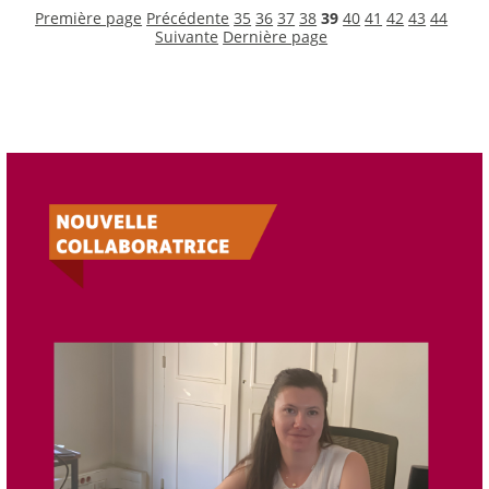
Première page
Précédente
35
36
37
38
39
40
41
42
43
44
Suivante
Dernière page