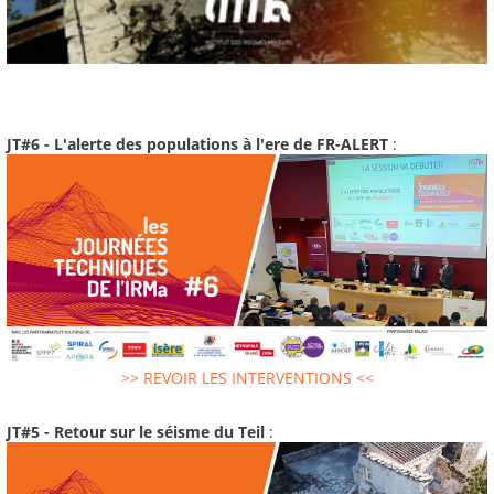
JT#6 - L'alerte des populations à l'ere de FR-ALERT
:
>> REVOIR LES INTERVENTIONS <<
JT#5 - Retour sur le séisme du Teil
: