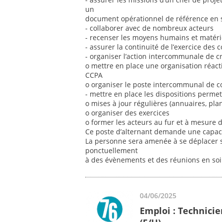
un
document opérationnel de référence en sit
- collaborer avec de nombreux acteurs
- recenser les moyens humains et matér
- assurer la continuité de l’exercice de
- organiser l’action intercommunale de cri
o mettre en place une organisation réactiv
CCPA
o organiser le poste intercommunal de co
- mettre en place les dispositions permett
o mises à jour régulières (annuaires, plans,
o organiser des exercices
o former les acteurs au fur et à mesure des
Ce poste d’alternant demande une capacit
La personne sera amenée à se déplacer sur
ponctuellement
à des évènements et des réunions en so
04/06/2025
Emploi : Technicie