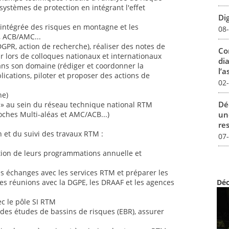
systèmes de protection en intégrant l'effet
Dig
intégrée des risques en montagne et les
08
, ACB/AMC...
DGPR, action de recherche), réaliser des notes de
Co
r lors de colloques nationaux et internationaux
dia
ans son domaine (rédiger et coordonner la
l’a
ications, piloter et proposer des actions de
02
ne)
Dé
s » au sein du réseau technique national RTM
un
oches Multi-aléas et AMC/ACB...)
re
 et du suivi des travaux RTM :
07
tion de leurs programmations annuelle et
es échanges avec les services RTM et préparer les
les réunions avec la DGPE, les DRAAF et les agences
Déc
ec le pôle SI RTM
r des études de bassins de risques (EBR), assurer