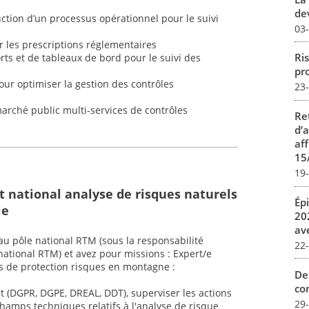
dev
uction d’un processus opérationnel pour le suivi
03
r les prescriptions réglementaires
Ris
orts et de tableaux de bord pour le suivi des
pro
r optimiser la gestion des contrôles
23
marché public multi-services de contrôles
Re
d’
aff
15
19
t national analyse de risques naturels
Ép
le
20
av
au pôle national RTM (sous la responsabilité
22
ational RTM) et avez pour missions : Expert/e
s de protection risques en montagne :
De
con
t (DGPR, DGPE, DREAL, DDT), superviser les actions
29
champs techniques relatifs à l'analyse de risque