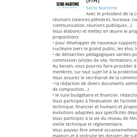
(F/H)
Seine Maritime
Avec le président de la 
réunions (séances plénières, bureaux, 
communication, réunions publiques...)
Vous élaborez et mettez en œuvre le pro
propositions:
• pour développer de nouveaux supports 
nucléaire (vers le grand public, les élus, l
• de démarches pédagogiques variées p
commission (visites de site, formations, ex
Au besoin, vous pourrez faire procéder à
membres, sur tout sujet lié à la protecti
Vous assurez le secrétariat de la commiss
• la rédaction de divers documents admini
de composition…)
• le suivi budgétaire et financier, rédact
Vous participez à l’évaluation de l’activit
technique, financier et humain) et propos
évolutions adaptées aux spécificités dép
Vous participez à la vie du réseau de l’A
vieille technique et réglementaire.
Vous pouvez être amené occasionnelleme
majeurs et à instruire les dossiers de s