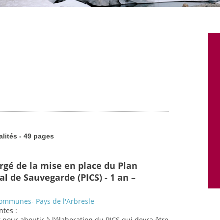
alités - 49 pages
rgé de la mise en place du Plan
 de Sauvegarde (PICS) - 1 an –
mmunes- Pays de l'Arbresle
ntes :
t pour aboutir à l’élaboration du PICS qui devra être