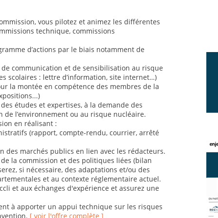
commission, vous pilotez et animez les différentes
commissions technique, commissions
gramme d’actions par le biais notamment de
de communication et de sensibilisation au risque
es scolaires : lettre d’information, site internet…)
our la montée en compétence des membres de la
positions...)
 des études et expertises, à la demande des
on de l’environnement ou au risque nucléaire.
ion en réalisant :
stratifs (rapport, compte-rendu, courrier, arrêté
ion des marchés publics en lien avec les rédacteurs.
é de la commission et des politiques liées (bilan
erez, si nécessaire, des adaptations et/ou des
artementales et au contexte réglementaire actuel.
nccli et aux échanges d'expérience et assurez une
nt à apporter un appui technique sur les risques
ubvention.
[ voir l'offre complète ]