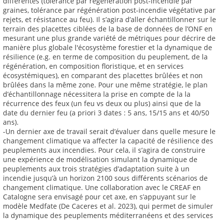
différentes (tolérance par régénération post-incendie par
graines, tolérance par régénération post-incendie végétative par
rejets, et résistance au feu). Il s’agira d’aller échantillonner sur le
terrain des placettes ciblées de la base de données de l’ONF en
mesurant une plus grande variété de métriques pour décrire de
manière plus globale l'écosystème forestier et la dynamique de
résilience (e.g. en terme de composition du peuplement, de la
régénération, en composition floristique, et en services
écosystémiques), en comparant des placettes brûlées et non
brûlées dans la même zone. Pour une même stratégie, le plan
d’échantillonnage nécessitera la prise en compte de la la
récurrence des feux (un feu vs deux ou plus) ainsi que de la
date du dernier feu (a priori 3 dates : 5 ans, 15/15 ans et 40/50
ans).
-Un dernier axe de travail serait d’évaluer dans quelle mesure le
changement climatique va affecter la capacité de résilience des
peuplements aux incendies. Pour cela, il s’agira de construire
une expérience de modélisation simulant la dynamique de
peuplements aux trois stratégies d’adaptation suite à un
incendie jusqu’à un horizon 2100 sous différents scénarios de
changement climatique. Une collaboration avec le CREAF en
Catalogne sera envisagé pour cet axe, en s’appuyant sur le
modèle Medfate (De Caceres et al. 2023), qui permet de simuler
la dynamique des peuplements méditerranéens et des services