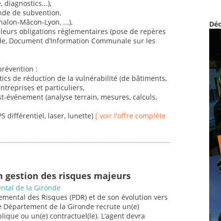
 diagnostics...),
nde de subvention,
halon-Mâcon-Lyon, ...),
Déc
urs obligations réglementaires (pose de repères
e, Document d’Information Communale sur les
prévention :
stics de réduction de la vulnérabilité (de bâtiments,
entreprises et particuliers,
st-événement (analyse terrain, mesures, calculs,
 différentiel, laser, lunette)
[ voir l'offre complète
n gestion des risques majeurs
ntal de la Gironde
mental des Risques (PDR) et de son évolution vers
 Département de la Gironde recrute un(e)
blique ou un(e) contractuel(le). L’agent devra