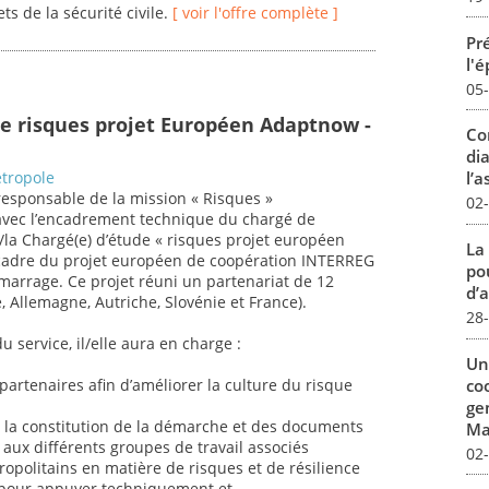
ts de la sécurité civile.
[ voir l'offre complète ]
Pré
l'
05
e risques projet Européen Adaptnow -
Co
dia
tropole
l’a
 responsable de la mission « Risques »
02
 avec l’encadrement technique du chargé de
e/la Chargé(e) d’étude « risques projet européen
La
cadre du projet européen de coopération INTERREG
pou
rrage. Ce projet réuni un partenariat de 12
d’a
e, Allemagne, Autriche, Slovénie et France).
28
u service, il/elle aura en charge :
Un
co
artenaires afin d’améliorer la culture du risque
ge
à la constitution de la démarche et des documents
Mar
e aux différents groupes de travail associés
02
tropolitains en matière de risques et de résilience
 pour appuyer techniquement et