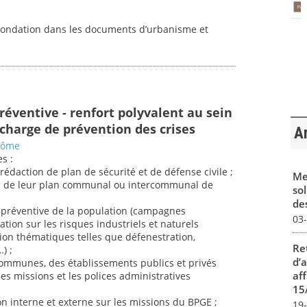
inondation dans les documents d’urbanisme et
réventive - renfort polyvalent au sein
charge de prévention des crises
Ar
Drôme
s :
a rédaction de plan de sécurité et de défense civile ;
Me
n de leur plan communal ou intercommunal de
sol
des
on préventive de la population (campagnes
03
ation sur les risques industriels et naturels
ion thématiques telles que défenestration,
Re
) ;
d’
ommunes, des établissements publics et privés
aff
es missions et les polices administratives
15
ion interne et externe sur les missions du BPGE ;
19