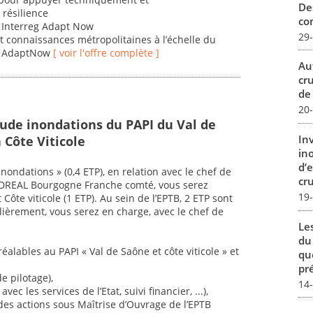
De
 résilience
con
et Interreg Adapt Now
29
s et connaissances métropolitaines à l’échelle du
et AdaptNow
[ voir l'offre complète ]
Au
cr
de
20
tude inondations du PAPI du Val de
In
 Côte Viticole
in
d’
nondations » (0,4 ETP), en relation avec le chef de
cru
 la DREAL Bourgogne Franche comté, vous serez
19
Côte viticole (1 ETP). Au sein de l’EPTB, 2 ETP sont
lièrement, vous serez en charge, avec le chef de
Le
du
lables au PAPI « Val de Saône et côte viticole » et
qu
pré
e pilotage),
14
vec les services de l’Etat, suivi financier, ...),
des actions sous Maîtrise d’Ouvrage de l’EPTB