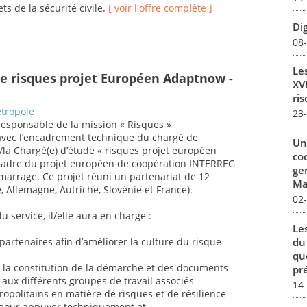
ts de la sécurité civile.
[ voir l'offre complète ]
Dig
08
Le
e risques projet Européen Adaptnow -
XVI
ris
tropole
23
 responsable de la mission « Risques »
 avec l’encadrement technique du chargé de
Un
e/la Chargé(e) d’étude « risques projet européen
co
cadre du projet européen de coopération INTERREG
ge
rrage. Ce projet réuni un partenariat de 12
Mar
e, Allemagne, Autriche, Slovénie et France).
02
u service, il/elle aura en charge :
Le
du
artenaires afin d’améliorer la culture du risque
qu
à la constitution de la démarche et des documents
pré
e aux différents groupes de travail associés
14
tropolitains en matière de risques et de résilience
 pour appuyer techniquement et