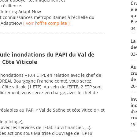
Cr
 résilience
él
et Interreg Adapt Now
qu
s et connaissances métropolitaines à l’échelle du
Pie
et AdaptNow
[ voir l'offre complète ]
04
La 
dev
tude inondations du PAPI du Val de
03
 Côte Viticole
Au
cr
nondations » (0,4 ETP), en relation avec le chef de
de
 la DREAL Bourgogne Franche comté, vous serez
20
Côte viticole (1 ETP). Au sein de l’EPTB, 2 ETP sont
lièrement, vous serez en charge, avec le chef de
In
in
lables au PAPI « Val de Saône et côte viticole » et
d’
cru
e pilotage),
19
vec les services de l’Etat, suivi financier, ...),
des actions sous Maîtrise d’Ouvrage de l’EPTB