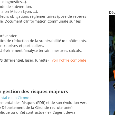
 diagnostics...),
nde de subvention,
halon-Mâcon-Lyon, ...),
Déc
urs obligations réglementaires (pose de repères
e, Document d’Information Communale sur les
prévention :
stics de réduction de la vulnérabilité (de bâtiments,
entreprises et particuliers,
st-événement (analyse terrain, mesures, calculs,
 différentiel, laser, lunette)
[ voir l'offre complète
n gestion des risques majeurs
ntal de la Gironde
mental des Risques (PDR) et de son évolution vers
 Département de la Gironde recrute un(e)
blique ou un(e) contractuel(le). L’agent devra