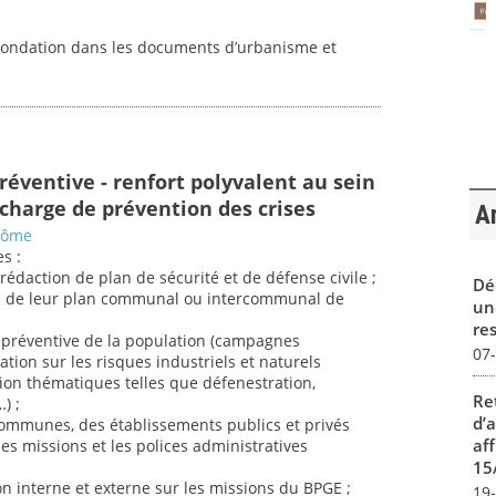
inondation dans les documents d’urbanisme et
réventive - renfort polyvalent au sein
charge de prévention des crises
Ar
Drôme
s :
a rédaction de plan de sécurité et de défense civile ;
Dé
n de leur plan communal ou intercommunal de
un
re
on préventive de la population (campagnes
07
ation sur les risques industriels et naturels
ion thématiques telles que défenestration,
Re
) ;
d’
ommunes, des établissements publics et privés
aff
es missions et les polices administratives
15
ion interne et externe sur les missions du BPGE ;
19