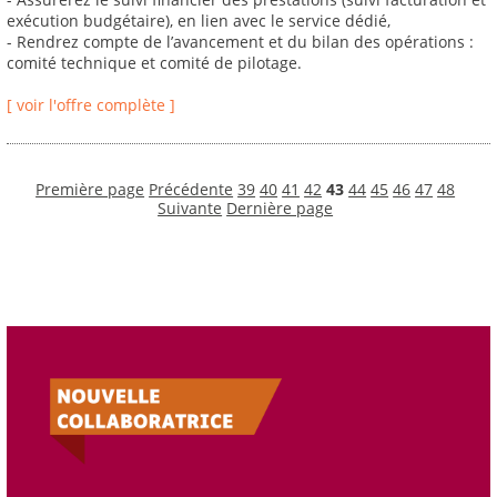
exécution budgétaire), en lien avec le service dédié,
- Rendrez compte de l’avancement et du bilan des opérations :
comité technique et comité de pilotage.
[ voir l'offre complète ]
Première page
Précédente
39
40
41
42
43
44
45
46
47
48
Suivante
Dernière page