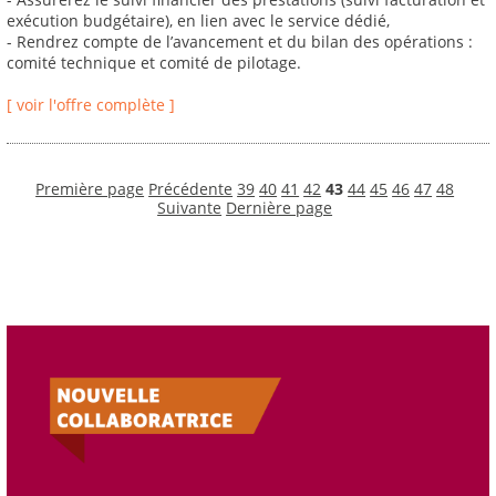
exécution budgétaire), en lien avec le service dédié,
- Rendrez compte de l’avancement et du bilan des opérations :
comité technique et comité de pilotage.
[ voir l'offre complète ]
Première page
Précédente
39
40
41
42
43
44
45
46
47
48
Suivante
Dernière page