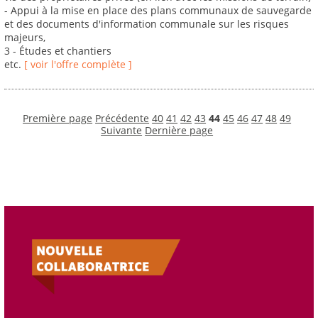
- Appui à la mise en place des plans communaux de sauvegarde
et des documents d'information communale sur les risques
majeurs,
3 - Études et chantiers
etc.
[ voir l'offre complète ]
Première page
Précédente
40
41
42
43
44
45
46
47
48
49
Suivante
Dernière page