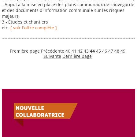
- Appui à la mise en place des plans communaux de sauvegarde
et des documents d'information communale sur les risques
majeurs,
3 - Études et chantiers
etc.
[ voir l'offre complète ]
Première page
Précédente
40
41
42
43
44
45
46
47
48
49
Suivante
Dernière page