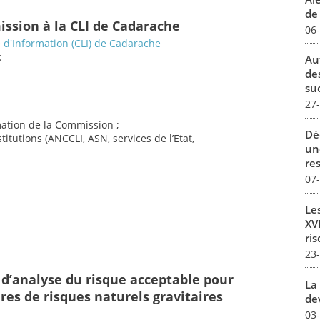
de 
ission à la CLI de Cadarache
06
d'Information (CLI) de Cadarache
:
Au
de
su
27
imation de la Commission ;
Dé
titutions (ANCCLI, ASN, services de l’Etat,
un
re
07
Le
XVI
ris
23
 d’analyse du risque acceptable pour
La 
res de risques naturels gravitaires
dev
03