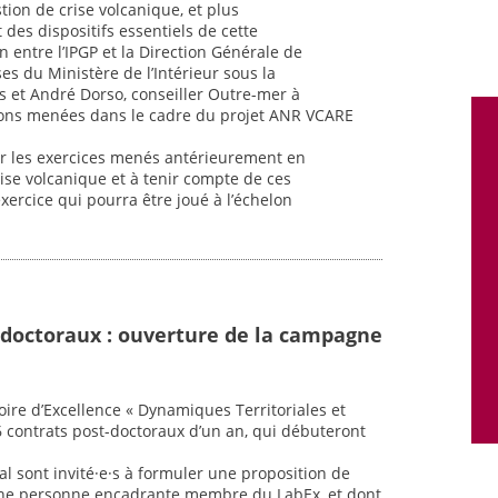
tion de crise volcanique, et plus
 des dispositifs essentiels de cette
n entre l’IPGP et la Direction Générale de
ses du Ministère de l’Intérieur sous la
s et André Dorso, conseiller Outre-mer à
xions menées dans le cadre du projet ANR VCARE
 sur les exercices menés antérieurement en
ise volcanique et à tenir compte de ces
ercice qui pourra être joué à l’échelon
-doctoraux : ouverture de la campagne
oire d’Excellence « Dynamiques Territoriales et
6 contrats post-doctoraux d’un an, qui débuteront
al sont invité·e·s à formuler une proposition de
une personne encadrante membre du LabEx, et dont