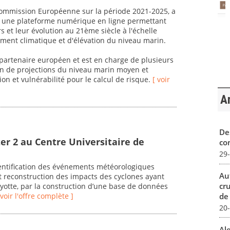
 Commission Européenne sur la période 2021-2025, a
er une plateforme numérique en ligne permettant
rs et leur évolution au 21ème siècle à l'échelle
ent climatique et d'élévation du niveau marin.
artenaire européen et est en charge de plusieurs
ion de projections du niveau marin moyen et
ion et vulnérabilité pour le calcul de risque.
[ voir
Ar
De
er 2 au Centre Universitaire de
con
29
dentification des événements météorologiques
Au
 reconstruction des impacts des cyclones ayant
cr
ayotte, par la construction d’une base de données
de
 voir l'offre complète ]
20
Al