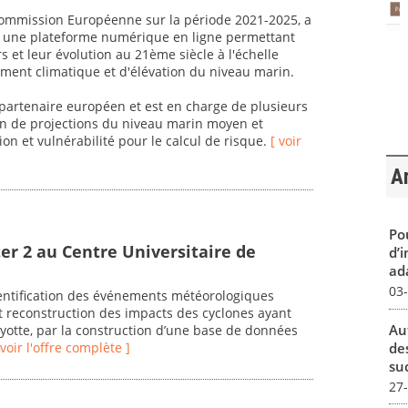
 Commission Européenne sur la période 2021-2025, a
er une plateforme numérique en ligne permettant
rs et leur évolution au 21ème siècle à l'échelle
ent climatique et d'élévation du niveau marin.
artenaire européen et est en charge de plusieurs
ion de projections du niveau marin moyen et
ion et vulnérabilité pour le calcul de risque.
[ voir
Ar
Pou
er 2 au Centre Universitaire de
d’
ada
03
dentification des événements météorologiques
 reconstruction des impacts des cyclones ayant
Au
ayotte, par la construction d’une base de données
de
 voir l'offre complète ]
su
27