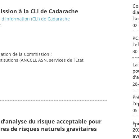
Co
ission à la CLI de Cadarache
dia
l’a
d'Information (CLI) de Cadarache
:
02
PCS
l’e
30
imation de la Commission ;
titutions (ANCCLI, ASN, services de l’Etat,
La
pou
d’a
28
Pré
l'
05
 d’analyse du risque acceptable pour
Ép
res de risques naturels gravitaires
20
av