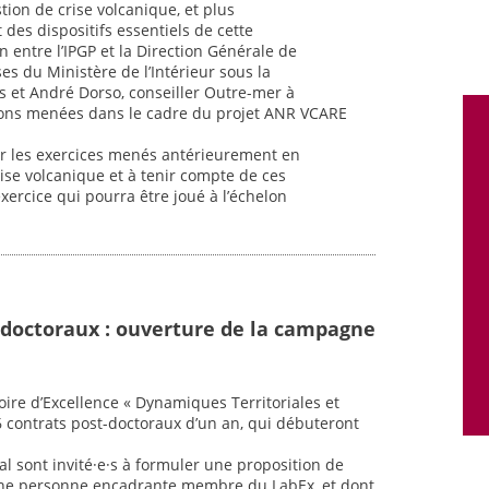
tion de crise volcanique, et plus
 des dispositifs essentiels de cette
n entre l’IPGP et la Direction Générale de
ses du Ministère de l’Intérieur sous la
s et André Dorso, conseiller Outre-mer à
xions menées dans le cadre du projet ANR VCARE
 sur les exercices menés antérieurement en
ise volcanique et à tenir compte de ces
ercice qui pourra être joué à l’échelon
-doctoraux : ouverture de la campagne
oire d’Excellence « Dynamiques Territoriales et
6 contrats post-doctoraux d’un an, qui débuteront
al sont invité·e·s à formuler une proposition de
une personne encadrante membre du LabEx, et dont