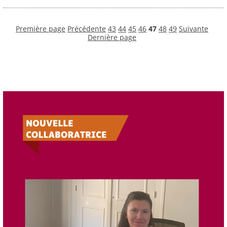
Première page
Précédente
43
44
45
46
47
48
49
Suivante
Dernière page