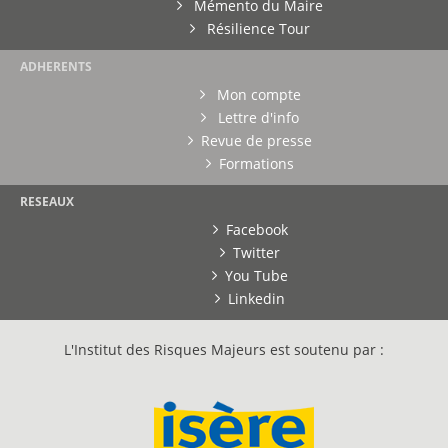
Mémento du Maire
Résilience Tour
ADHERENTS
Mon compte
Lettre d'info
Revue de presse
Formations
RESEAUX
Facebook
Twitter
You Tube
Linkedin
L'Institut des Risques Majeurs est soutenu par :