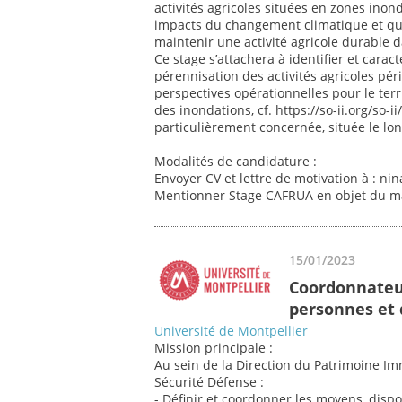
activités agricoles situées en zones inon
impacts du changement climatique et que
maintenir une activité agricole durable d
Ce stage s’attachera à identifier et caracté
pérennisation des activités agricoles pé
perspectives opérationnelles pour le terr
des inondations, cf. https://so-ii.org/s
particulièrement concernée, située le long
Modalités de candidature :
Envoyer CV et lettre de motivation à : nin
Mentionner Stage CAFRUA en objet du ma
15/01/2023
Coordonnateur
personnes et 
Université de Montpellier
Mission principale :
Au sein de la Direction du Patrimoine Imm
Sécurité Défense :
- Définir et coordonner les moyens, dispos