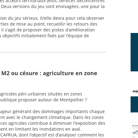
s acteurs territoriaux (élus, services déconcentrés
ts. Deux versions du jeu sont envisagées, une pour la
tion du jeu sérieux. Il/elle devra pour cela observer
ties de mise au point, recueillir les retours des
 il s’agit de proposer des pistes d’amélioration
objectifs initialement fixés par l’équipe de
 M2 ou césure : agriculture en zone
 agricoles péri-urbaines situées en zones
publique proposer autour de Montpellier ?
 majeur générant des dommages importants chaque
nt avec le changement climatique. Dans les zones
ces agricoles contribue à diminuer l'exposition des
t en limitant les inondations en aval.
t CAFRUA, dont l’objectif est d’analyser comment les