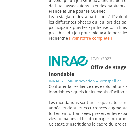
développe un jeu sérieux à destination de
de l’Etat, associations...) et des habitan
France et une pour le Québec.
Le/la stagiaire devra participer à l’évalua
les différentes phases du jeu lors des par
participants puis les synthétiser… In fine,
possibles du jeu pour mieux atteindre les 
recherche
[ voir l'offre complète ]
17/01/2023
Offre de stage
inondable
INRAE – UMR Innovation – Montpellier
Conforter la résilience des exploitations
inondables : quels instruments d’action 
Les inondations sont un risque naturel
année, et dont les occurrences augmente
fortement urbanisées, préserver les espa
vies humaines et les dommages, notammen
Ce stage s’inscrit dans le cadre du proje