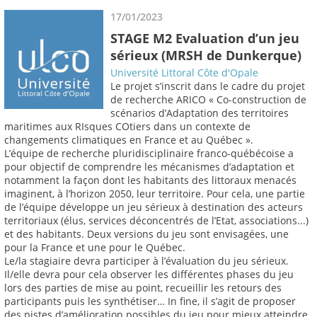
17/01/2023
STAGE M2 Evaluation d’un jeu
sérieux (MRSH de Dunkerque)
Université Littoral Côte d'Opale
Le projet s’inscrit dans le cadre du projet
de recherche ARICO « Co-construction de
scénarios d’Adaptation des territoires
maritimes aux RIsques COtiers dans un contexte de
changements climatiques en France et au Québec ».
L’équipe de recherche pluridisciplinaire franco-québécoise a
pour objectif de comprendre les mécanismes d’adaptation et
notamment la façon dont les habitants des littoraux menacés
imaginent, à l’horizon 2050, leur territoire. Pour cela, une partie
de l’équipe développe un jeu sérieux à destination des acteurs
territoriaux (élus, services déconcentrés de l’Etat, associations...)
et des habitants. Deux versions du jeu sont envisagées, une
pour la France et une pour le Québec.
Le/la stagiaire devra participer à l’évaluation du jeu sérieux.
Il/elle devra pour cela observer les différentes phases du jeu
lors des parties de mise au point, recueillir les retours des
participants puis les synthétiser… In fine, il s’agit de proposer
des pistes d’amélioration possibles du jeu pour mieux atteindre