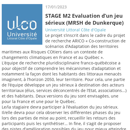
17/01/2023
STAGE M2 Evaluation d’un jeu
sérieux (MRSH de Dunkerque)
Université Littoral Côte d'Opale
Le projet s’inscrit dans le cadre du projet
de recherche ARICO « Co-construction de
scénarios d’Adaptation des territoires
maritimes aux RIsques COtiers dans un contexte de
changements climatiques en France et au Québec ».
L’équipe de recherche pluridisciplinaire franco-québécoise a
pour objectif de comprendre les mécanismes d’adaptation et
notamment la façon dont les habitants des littoraux menacés
imaginent, à l’horizon 2050, leur territoire. Pour cela, une partie
de l’équipe développe un jeu sérieux à destination des acteurs
territoriaux (élus, services déconcentrés de l’Etat, associations...)
et des habitants. Deux versions du jeu sont envisagées, une
pour la France et une pour le Québec.
Le/la stagiaire devra participer à l’évaluation du jeu sérieux.
Il/elle devra pour cela observer les différentes phases du jeu
lors des parties de mise au point, recueillir les retours des
participants puis les synthétiser… In fine, il s’agit de proposer
des pistes d’amélioration possibles du jeu pour mieux atteindre