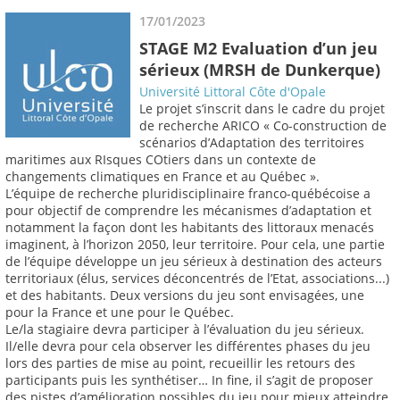
17/01/2023
STAGE M2 Evaluation d’un jeu
sérieux (MRSH de Dunkerque)
Université Littoral Côte d'Opale
Le projet s’inscrit dans le cadre du projet
de recherche ARICO « Co-construction de
scénarios d’Adaptation des territoires
maritimes aux RIsques COtiers dans un contexte de
changements climatiques en France et au Québec ».
L’équipe de recherche pluridisciplinaire franco-québécoise a
pour objectif de comprendre les mécanismes d’adaptation et
notamment la façon dont les habitants des littoraux menacés
imaginent, à l’horizon 2050, leur territoire. Pour cela, une partie
de l’équipe développe un jeu sérieux à destination des acteurs
territoriaux (élus, services déconcentrés de l’Etat, associations...)
et des habitants. Deux versions du jeu sont envisagées, une
pour la France et une pour le Québec.
Le/la stagiaire devra participer à l’évaluation du jeu sérieux.
Il/elle devra pour cela observer les différentes phases du jeu
lors des parties de mise au point, recueillir les retours des
participants puis les synthétiser… In fine, il s’agit de proposer
des pistes d’amélioration possibles du jeu pour mieux atteindre