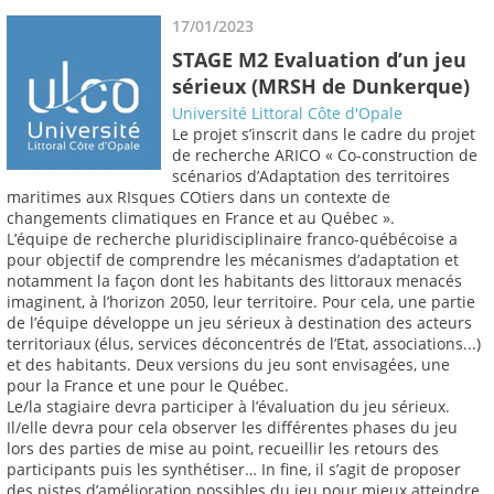
17/01/2023
STAGE M2 Evaluation d’un jeu
sérieux (MRSH de Dunkerque)
Université Littoral Côte d'Opale
Le projet s’inscrit dans le cadre du projet
de recherche ARICO « Co-construction de
scénarios d’Adaptation des territoires
maritimes aux RIsques COtiers dans un contexte de
changements climatiques en France et au Québec ».
L’équipe de recherche pluridisciplinaire franco-québécoise a
pour objectif de comprendre les mécanismes d’adaptation et
notamment la façon dont les habitants des littoraux menacés
imaginent, à l’horizon 2050, leur territoire. Pour cela, une partie
de l’équipe développe un jeu sérieux à destination des acteurs
territoriaux (élus, services déconcentrés de l’Etat, associations...)
et des habitants. Deux versions du jeu sont envisagées, une
pour la France et une pour le Québec.
Le/la stagiaire devra participer à l’évaluation du jeu sérieux.
Il/elle devra pour cela observer les différentes phases du jeu
lors des parties de mise au point, recueillir les retours des
participants puis les synthétiser… In fine, il s’agit de proposer
des pistes d’amélioration possibles du jeu pour mieux atteindre