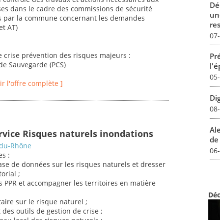
Dé
ses dans le cadre des commissions de sécurité
un
uits par la commune concernant les demandes
re
et AT)
07
de crise prévention des risques majeurs :
Pré
 de Sauvegarde (PCS)
l'
05
oir l'offre complète ]
Dig
08
Al
ervice Risques naturels inondations
de 
-du-Rhône
06
es :
ase de données sur les risques naturels et dresser
orial ;
des PPR et accompagner les territoires en matière
Déc
aire sur le risque naturel ;
des outils de gestion de crise ;