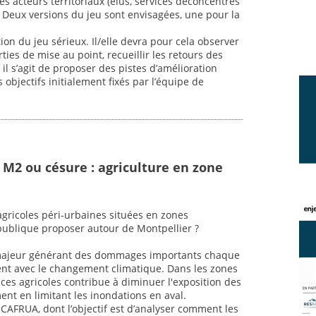
s acteurs territoriaux (élus, services déconcentrés
ts. Deux versions du jeu sont envisagées, une pour la
tion du jeu sérieux. Il/elle devra pour cela observer
ties de mise au point, recueillir les retours des
 il s’agit de proposer des pistes d’amélioration
objectifs initialement fixés par l’équipe de
 M2 ou césure : agriculture en zone
 agricoles péri-urbaines situées en zones
publique proposer autour de Montpellier ?
 majeur générant des dommages importants chaque
nt avec le changement climatique. Dans les zones
ces agricoles contribue à diminuer l'exposition des
t en limitant les inondations en aval.
t CAFRUA, dont l’objectif est d’analyser comment les