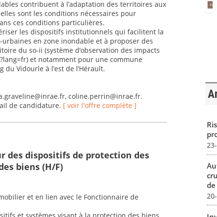
dables contribuent à l’adaptation des territoires aux
lles sont les conditions nécessaires pour
ans ces conditions particulières.
riser les dispositifs institutionnels qui facilitent la
ri-urbaines en zone inondable et à proposer des
itoire du so-ii (système d’observation des impacts
o-ii/?lang=fr) et notamment pour une commune
 du Vidourle à l’est de l’Hérault.
Ar
a.graveline@inrae.fr, coline.perrin@inrae.fr.
il de candidature.
[ voir l'offre complète ]
Ris
pro
23
 des dispositifs de protection des
des biens (H/F)
Au
cr
de
20
obilier et en lien avec le Fonctionnaire de
itifs et systèmes visant à la protection des biens,
In