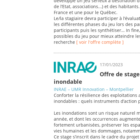
développe un jeu sérieux à destination de
de l’Etat, associations...) et des habitan
France et une pour le Québec.
Le/la stagiaire devra participer à l’évalua
les différentes phases du jeu lors des par
participants puis les synthétiser… In fine,
possibles du jeu pour mieux atteindre les 
recherche
[ voir l'offre complète ]
17/01/2023
Offre de stage
inondable
INRAE – UMR Innovation – Montpellier
Conforter la résilience des exploitations
inondables : quels instruments d’action 
Les inondations sont un risque naturel
année, et dont les occurrences augmente
fortement urbanisées, préserver les espa
vies humaines et les dommages, notammen
Ce stage s’inscrit dans le cadre du proje