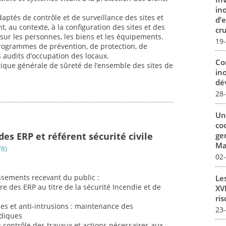
in
ptés de contrôle et de surveillance des sites et
d’
t, au contexte, à la configuration des sites et des
cru
 sur les personnes, les biens et les équipements.
19
rogrammes de prévention, de protection, de
s audits d’occupation des locaux.
Co
itique générale de sûreté de l’ensemble des sites de
in
dév
28
Un
co
es ERP et référent sécurité civile
ge
Mar
78)
02
ssements recevant du public :
Le
re des ERP au titre de la sécurité Incendie et de
XVI
ris
es et anti-intrusions : maintenance des
23
odiques
 contrôle des travaux et actions nécessaires aux