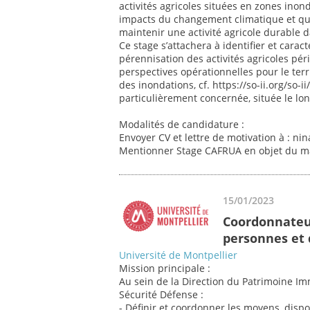
activités agricoles situées en zones inon
impacts du changement climatique et que
maintenir une activité agricole durable d
Ce stage s’attachera à identifier et caracté
pérennisation des activités agricoles pé
perspectives opérationnelles pour le terr
des inondations, cf. https://so-ii.org/s
particulièrement concernée, située le long
Modalités de candidature :
Envoyer CV et lettre de motivation à : nin
Mentionner Stage CAFRUA en objet du ma
15/01/2023
Coordonnateur
personnes et 
Université de Montpellier
Mission principale :
Au sein de la Direction du Patrimoine Imm
Sécurité Défense :
- Définir et coordonner les moyens, dispos