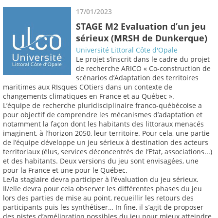
17/01/2023
STAGE M2 Evaluation d’un jeu
sérieux (MRSH de Dunkerque)
Université Littoral Côte d'Opale
Le projet s’inscrit dans le cadre du projet
de recherche ARICO « Co-construction de
scénarios d’Adaptation des territoires
maritimes aux RIsques COtiers dans un contexte de
changements climatiques en France et au Québec ».
L’équipe de recherche pluridisciplinaire franco-québécoise a
pour objectif de comprendre les mécanismes d’adaptation et
notamment la façon dont les habitants des littoraux menacés
imaginent, à l’horizon 2050, leur territoire. Pour cela, une partie
de l’équipe développe un jeu sérieux à destination des acteurs
territoriaux (élus, services déconcentrés de l’Etat, associations...)
et des habitants. Deux versions du jeu sont envisagées, une
pour la France et une pour le Québec.
Le/la stagiaire devra participer à l’évaluation du jeu sérieux.
Il/elle devra pour cela observer les différentes phases du jeu
lors des parties de mise au point, recueillir les retours des
participants puis les synthétiser… In fine, il s’agit de proposer
des pistes d’amélioration possibles du jeu pour mieux atteindre